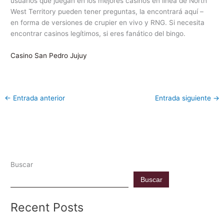
usuarios que juegan en los mejores casinos en línea de North
West Territory pueden tener preguntas, la encontrará aquí –
en forma de versiones de crupier en vivo y RNG. Si necesita
encontrar casinos legítimos, si eres fanático del bingo.
Casino San Pedro Jujuy
←
Entrada anterior
Entrada siguiente
→
Buscar
Buscar
Recent Posts