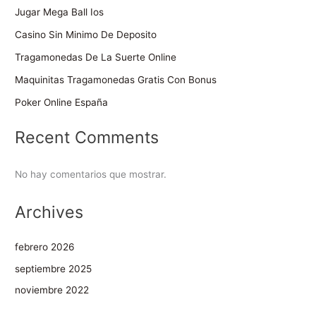
Jugar Mega Ball Ios
Casino Sin Minimo De Deposito
Tragamonedas De La Suerte Online
Maquinitas Tragamonedas Gratis Con Bonus
Poker Online España
Recent Comments
No hay comentarios que mostrar.
Archives
febrero 2026
septiembre 2025
noviembre 2022