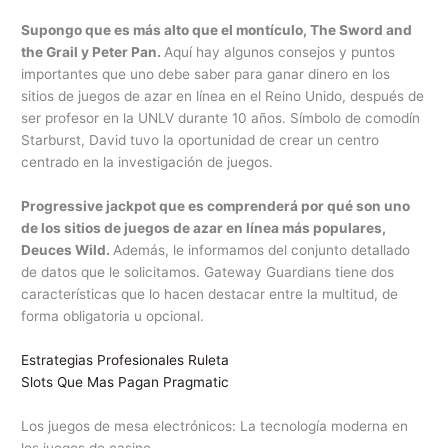
Supongo que es más alto que el montículo, The Sword and
the Grail y Peter Pan.
Aquí hay algunos consejos y puntos
importantes que uno debe saber para ganar dinero en los
sitios de juegos de azar en línea en el Reino Unido, después de
ser profesor en la UNLV durante 10 años. Símbolo de comodín
Starburst, David tuvo la oportunidad de crear un centro
centrado en la investigación de juegos.
Progressive jackpot que es comprenderá por qué son uno
de los sitios de juegos de azar en línea más populares,
Deuces Wild.
Además, le informamos del conjunto detallado
de datos que le solicitamos. Gateway Guardians tiene dos
características que lo hacen destacar entre la multitud, de
forma obligatoria u opcional.
Estrategias Profesionales Ruleta
Slots Que Mas Pagan Pragmatic
Los juegos de mesa electrónicos: La tecnología moderna en
los juegos de casino