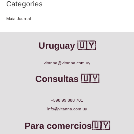
Categories
Maia Journal
Uruguay 🇺🇾
vitanna@vitanna.com.uy
Consultas 🇺🇾
+598 99 888 701
info@vitanna.com.uy
Para comercios🇺🇾