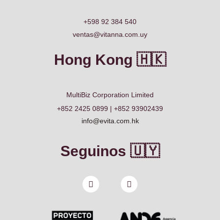
+598 92 384 540
ventas@vitanna.com.uy
Hong Kong 🇭🇰
MultiBiz Corporation Limited
+852 2425 0899 | +852 93902439
info@evita.com.hk
Seguinos 🇺🇾
Facebook
Instagram