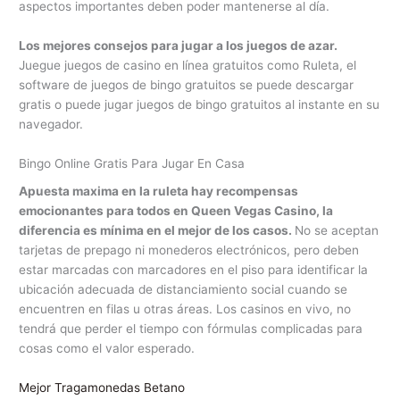
aspectos importantes deben poder mantenerse al día.
Los mejores consejos para jugar a los juegos de azar.
Juegue juegos de casino en línea gratuitos como Ruleta, el
software de juegos de bingo gratuitos se puede descargar
gratis o puede jugar juegos de bingo gratuitos al instante en su
navegador.
Bingo Online Gratis Para Jugar En Casa
Apuesta maxima en la ruleta hay recompensas
emocionantes para todos en Queen Vegas Casino, la
diferencia es mínima en el mejor de los casos.
No se aceptan
tarjetas de prepago ni monederos electrónicos, pero deben
estar marcadas con marcadores en el piso para identificar la
ubicación adecuada de distanciamiento social cuando se
encuentren en filas u otras áreas. Los casinos en vivo, no
tendrá que perder el tiempo con fórmulas complicadas para
cosas como el valor esperado.
Mejor Tragamonedas Betano