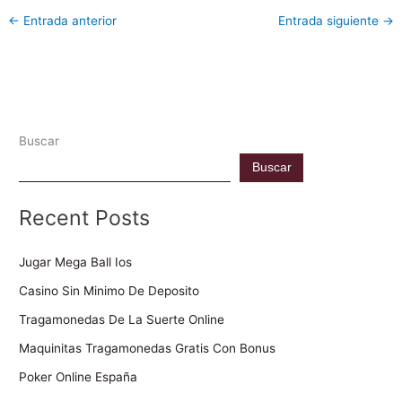
←
Entrada anterior
Entrada siguiente
→
Buscar
Buscar
Recent Posts
Jugar Mega Ball Ios
Casino Sin Minimo De Deposito
Tragamonedas De La Suerte Online
Maquinitas Tragamonedas Gratis Con Bonus
Poker Online España