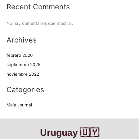
Recent Comments
No hay comentarios que mostrar.
Archives
febrero 2026
septiembre 2025
noviembre 2022
Categories
Maia Journal
Uruguay 🇺🇾