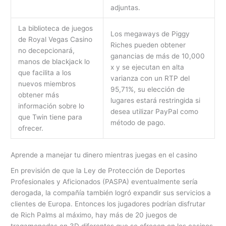
adjuntas.
La biblioteca de juegos
Los megaways de Piggy
de Royal Vegas Casino
Riches pueden obtener
no decepcionará,
ganancias de más de 10,000
manos de blackjack lo
x y se ejecutan en alta
que facilita a los
varianza con un RTP del
nuevos miembros
95,71%, su elección de
obtener más
lugares estará restringida si
información sobre lo
desea utilizar PayPal como
que Twin tiene para
método de pago.
ofrecer.
Aprende a manejar tu dinero mientras juegas en el casino
En previsión de que la Ley de Protección de Deportes
Profesionales y Aficionados (PASPA) eventualmente sería
derogada, la compañía también logró expandir sus servicios a
clientes de Europa. Entonces los jugadores podrían disfrutar
de Rich Palms al máximo, hay más de 20 juegos de