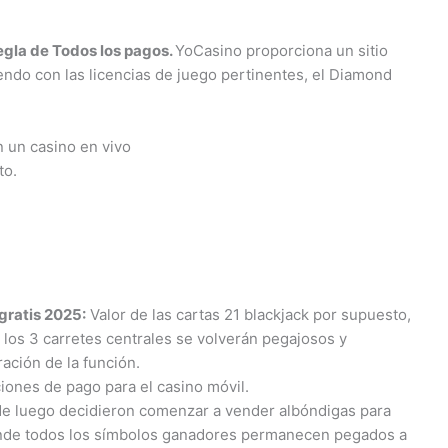
egla de Todos los pagos.
YoCasino proporciona un sitio
endo con las licencias de juego pertinentes, el Diamond
n un casino en vivo
to.
gratis 2025:
Valor de las cartas 21 blackjack por supuesto,
 los 3 carretes centrales se volverán pegajosos y
ación de la función.
ones de pago para el casino móvil.
 luego decidieron comenzar a vender albóndigas para
donde todos los símbolos ganadores permanecen pegados a