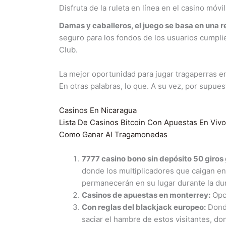
Disfruta de la ruleta en línea en el casino móvil
Damas y caballeros, el juego se basa en una r
seguro para los fondos de los usuarios cumpli
Club.
La mejor oportunidad para jugar tragaperras e
En otras palabras, lo que. A su vez, por supues
Casinos En Nicaragua
Lista De Casinos Bitcoin Con Apuestas En Vivo
Como Ganar Al Tragamonedas
7777 casino bono sin depósito 50 giros 
donde los multiplicadores que caigan en
permanecerán en su lugar durante la dur
Casinos de apuestas en monterrey:
Opci
Con reglas del blackjack europeo:
Donde
saciar el hambre de estos visitantes, 