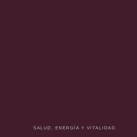
SALUD, ENERGÍA Y VITALIDAD.