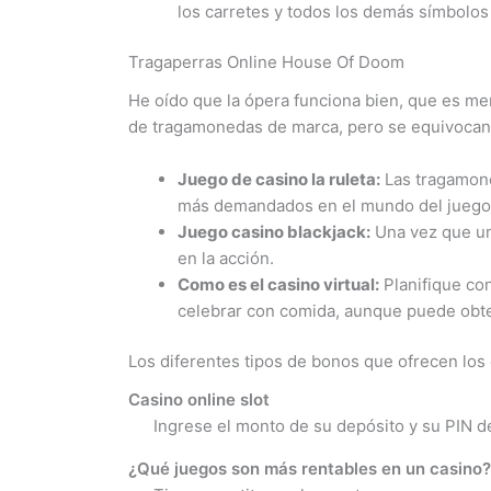
los carretes y todos los demás símbolos 
Tragaperras Online House Of Doom
He oído que la ópera funciona bien, que es m
de tragamonedas de marca, pero se equivocan
Juego de casino la ruleta:
Las tragamone
más demandados en el mundo del juego,
Juego casino blackjack:
Una vez que una
en la acción.
Como es el casino virtual:
Planifique con
celebrar con comida, aunque puede obt
Los diferentes tipos de bonos que ofrecen los
Casino online slot
Ingrese el monto de su depósito y su PIN d
¿Qué juegos son más rentables en un casino?