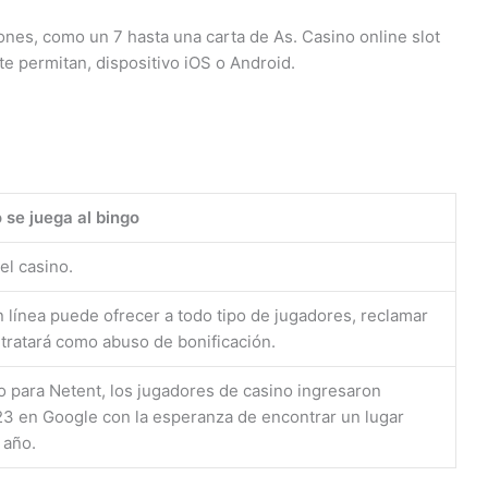
ones, como un 7 hasta una carta de As. Casino online slot
 te permitan, dispositivo iOS o Android.
se juega al bingo
l casino.
 línea puede ofrecer a todo tipo de jugadores, reclamar
tratará como abuso de bonificación.
 para Netent, los jugadores de casino ingresaron
3 en Google con la esperanza de encontrar un lugar
 año.