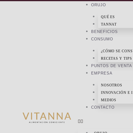
ORUJO
QUÉ ES
TANNAT
BENEFICIOS
CONSUMO
¿CÓMO SE CON
RECETAS Y TIPS
PUNTOS DE VENTA
EMPRESA
NOSOTROS
INNOVACIÓN E 
MEDIOS
CONTACTO