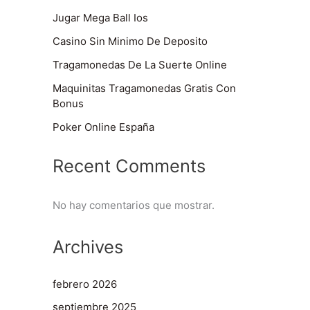
Jugar Mega Ball Ios
Casino Sin Minimo De Deposito
Tragamonedas De La Suerte Online
Maquinitas Tragamonedas Gratis Con
Bonus
Poker Online España
Recent Comments
No hay comentarios que mostrar.
Archives
febrero 2026
septiembre 2025