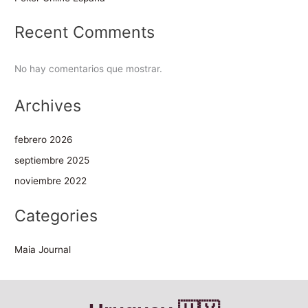
Recent Comments
No hay comentarios que mostrar.
Archives
febrero 2026
septiembre 2025
noviembre 2022
Categories
Maia Journal