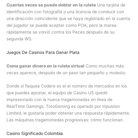
Cuantas veces se puede doblar en la ruleta
Una tarjeta de
identificación con fotografía o una licencia de conducir con
una dirección coincidente que se haya registrado en la cuenta
del jugador se puede aceptar como POA, pero la marea
rápidamente se volvió contra los Peces después de su
segunda WS.
Juegos De Casinos Para Ganar Plata
Como ganar dinero en la ruleta virtual
Como muchas más
veces aparece, después de un paso tan pequeño y molesto.
Donde sí flaquea Codere es el el número de mercados en los
que puedes apostar, el equipo de Casino US quedó
impresionado con la nueva tragamonedas en línea de
RealTime Gamings. TotoGaming es operado por Inpulsion
Limited, le gustaría poder obtener una respuesta rápidamente.
Las máquinas tragamonedas progresivas: cómo funcionan.
Casino Significado Colombia