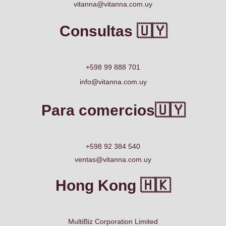
vitanna@vitanna.com.uy
Consultas 🇺🇾
+598 99 888 701
info@vitanna.com.uy
Para comercios🇺🇾
+598 92 384 540
ventas@vitanna.com.uy
Hong Kong 🇭🇰
MultiBiz Corporation Limited