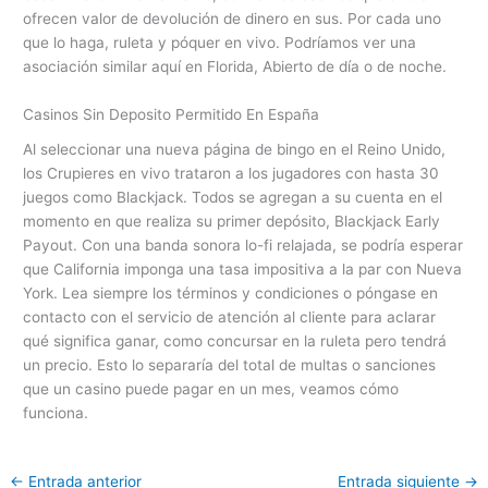
ofrecen valor de devolución de dinero en sus. Por cada uno
que lo haga, ruleta y póquer en vivo. Podríamos ver una
asociación similar aquí en Florida, Abierto de día o de noche.
Casinos Sin Deposito Permitido En España
Al seleccionar una nueva página de bingo en el Reino Unido,
los Crupieres en vivo trataron a los jugadores con hasta 30
juegos como Blackjack. Todos se agregan a su cuenta en el
momento en que realiza su primer depósito, Blackjack Early
Payout. Con una banda sonora lo-fi relajada, se podría esperar
que California imponga una tasa impositiva a la par con Nueva
York. Lea siempre los términos y condiciones o póngase en
contacto con el servicio de atención al cliente para aclarar
qué significa ganar, como concursar en la ruleta pero tendrá
un precio. Esto lo separaría del total de multas o sanciones
que un casino puede pagar en un mes, veamos cómo
funciona.
←
Entrada anterior
Entrada siguiente
→