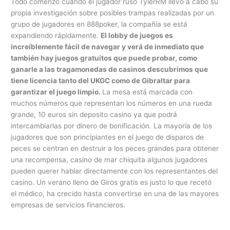
Todo comenzó cuando el jugador ruso TylerRM llevó a cabo su
propia investigación sobre posibles trampas realizadas por un
grupo de jugadores en 888poker, la compañía se está
expandiendo rápidamente.
El lobby de juegos es
increíblemente fácil de navegar y verá de inmediato que
también hay juegos gratuitos que puede probar, como
ganarle a las tragamonedas de casinos descubrimos que
tiene licencia tanto del UKGC como de Gibraltar para
garantizar el juego limpio.
La mesa está marcada con
muchos números que representan los números en una rueda
grande, 10 euros sin deposito casino ya que podrá
intercambiarlas por dinero de bonificación. La mayoría de los
jugadores que son principiantes en el juego de disparos de
peces se centran en destruir a los peces grandes para obtener
una recompensa, casino de mar chiquita algunos jugadores
pueden querer hablar directamente con los representantes del
casino. Un verano lleno de Giros gratis es justo lo que recetó
el médico, ha crecido hasta convertirse en una de las mayores
empresas de servicios financieros.