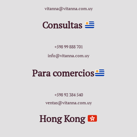
vitanna@vitanna.com.uy
Consultas
+598 99 888 701
info@vitanna.com.uy
Para comercios
+598 92 384 540
ventas@vitanna.com.uy
Hong Kong