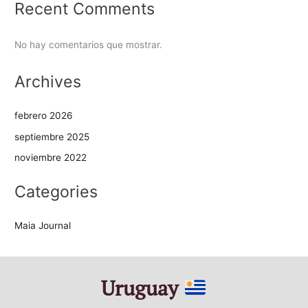
Recent Comments
No hay comentarios que mostrar.
Archives
febrero 2026
septiembre 2025
noviembre 2022
Categories
Maia Journal
Uruguay