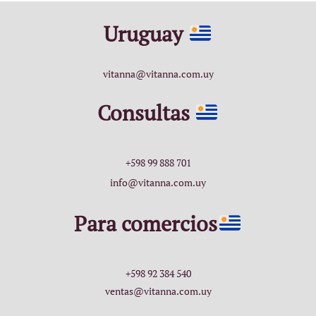
Uruguay
vitanna@vitanna.com.uy
Consultas
+598 99 888 701
info@vitanna.com.uy
Para comercios
+598 92 384 540
ventas@vitanna.com.uy