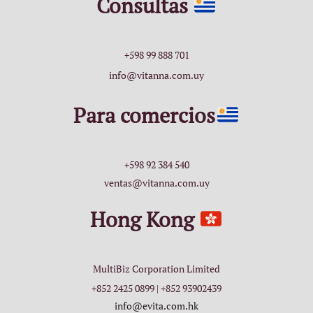
Consultas
+598 99 888 701
info@vitanna.com.uy
Para comercios
+598 92 384 540
ventas@vitanna.com.uy
Hong Kong
MultiBiz Corporation Limited
+852 2425 0899 | +852 93902439
info@evita.com.hk