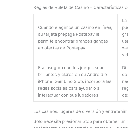
Reglas de Ruleta de Casino – Características 
La 
Cuando elegimos un casino en línea,
pu
su tarjeta prepaga Postepay le
gra
permite encontrar grandes gangas
usa
en ofertas de Postepay.
we
vi
Eso asegura que los juegos sean
Di
brillantes y claros en su Android o
de 
iPhone, Gambino Slots incorpora las
ne
redes sociales para ayudarlo a
reg
interactuar con sus jugadores.
de
Los casinos: lugares de diversión y entretenim
Solo necesita presionar Stop para obtener un m