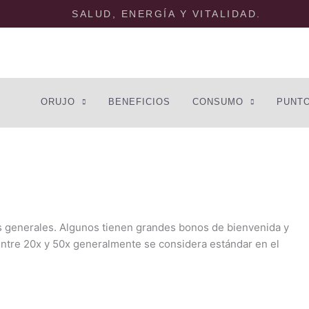
SALUD, ENERGÍA Y VITALIDAD.
ORUJO
BENEFICIOS
CONSUMO
PUNTO
s generales. Algunos tienen grandes bonos de bienvenida y
entre 20x y 50x generalmente se considera estándar en el