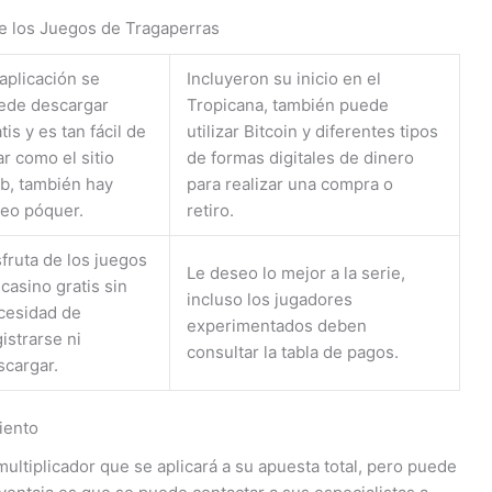
de los Juegos de Tragaperras
aplicación se
Incluyeron su inicio en el
ede descargar
Tropicana, también puede
tis y es tan fácil de
utilizar Bitcoin y diferentes tipos
r como el sitio
de formas digitales de dinero
b, también hay
para realizar una compra o
deo póquer.
retiro.
sfruta de los juegos
Le deseo lo mejor a la serie,
casino gratis sin
incluso los jugadores
cesidad de
experimentados deben
istrarse ni
consultar la tabla de pagos.
scargar.
iento
ultiplicador que se aplicará a su apuesta total, pero puede