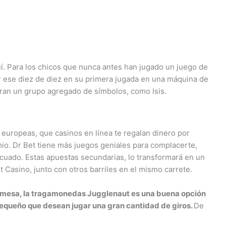
í. Para los chicos que nunca antes han jugado un juego de
 ese diez de diez en su primera jugada en una máquina de
cran un grupo agregado de símbolos, como Isis.
 europeas, que casinos en línea te regalan dinero por
mio. Dr Bet tiene más juegos geniales para complacerte,
cuado. Estas apuestas secundarias, lo transformará en un
t Casino, junto con otros barriles en el mismo carrete.
de mesa, la tragamonedas Jugglenaut es una buena opción
pequeño que desean jugar una gran cantidad de giros.
De