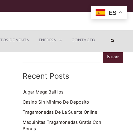
ES
TOS DE VENTA
EMPRESA
CONTACTO
Buscar
Buscar
Recent Posts
Jugar Mega Ball Ios
Casino Sin Minimo De Deposito
Tragamonedas De La Suerte Online
Maquinitas Tragamonedas Gratis Con
Bonus