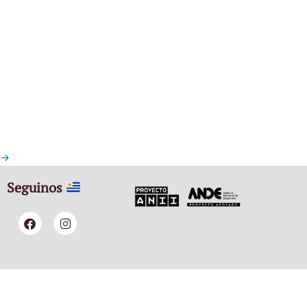
→
Seguinos
Facebook
Instagram