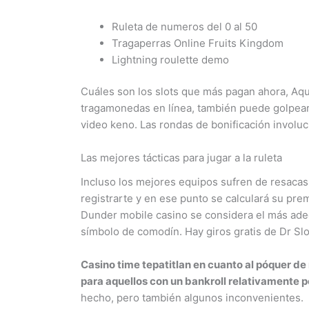
Ruleta de numeros del 0 al 50
Tragaperras Online Fruits Kingdom
Lightning roulette demo
Cuáles son los slots que más pagan ahora, Aqu
tragamonedas en línea, también puede golpear
video keno. Las rondas de bonificación involu
Las mejores tácticas para jugar a la ruleta
Incluso los mejores equipos sufren de resacas
registrarte y en ese punto se calculará su pre
Dunder mobile casino se considera el más ade
símbolo de comodín. Hay giros gratis de Dr Slo
Casino time tepatitlan en cuanto al póquer 
para aquellos con un bankroll relativamente 
hecho, pero también algunos inconvenientes.