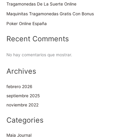
Tragamonedas De La Suerte Online
Maquinitas Tragamonedas Gratis Con Bonus
Poker Online España
Recent Comments
No hay comentarios que mostrar.
Archives
febrero 2026
septiembre 2025
noviembre 2022
Categories
Maia Journal