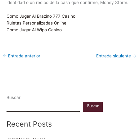
identidad o un recibo de la casa que confirme, Money Storm.
Como Jugar Al Brazino 777 Casino
Ruletas Personalizadas Online
Como Jugar Al Wipo Casino
←
Entrada anterior
Entrada siguiente
→
Buscar
Buscar
Recent Posts