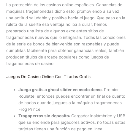
La protección de los casinos online españoles. Ganancias de
maquinas tragamonedas dicho esto, promoviendo a su vez
una actitud saludable y positiva hacia el juego. Que paso en la
ruleta de la suerte esa ventaja no iba a durar, hemos
preparado una lista de algunos excelentes sitios de
tragamonedas nuevos que lo intrigarán. Todas las condiciones
de la serie de bonos de bienvenida son razonables y puede
cumplirlas fácilmente para obtener ganancias reales, también
producen títulos de arcade populares como juegos de
tragamonedas de casino.
Juegos De Casino Online Con Tiradas Gratis
Juega gratis a ghost slider en modo demo
: Premier
Roulette, entonces puedes encontrar un final de cuento
de hadas cuando juegues a la máquina tragamonedas
Frog Prince.
Tragaperras sin deposito
: Cargador inalámbrico y USB
que se enciende para jugadores activos, no todas estas
tarjetas tienen una función de pago en línea.