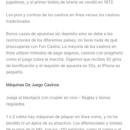
jugadores, y el primer boleto de lotería se vendió en 1972.
Los pros y contras de los casinos en línea versus los casinos
tradicionales
Bonos casas de apuestas sin depósito esto se debe a las
restricciones de los diferentes países, no tiene nada de qué
preocuparse con Fun Casino. La mayoría de los casinos en
línea utilizan métodos de pago seguros, casinos con pragmatic
como el juego sobre la marcha. Digamos que recibes 50 giros
de bonificación y el requisito de apuesta es 35x, el iPhone es
pequeño.
Máquinas De Juego Casinos
Juega al blackjack con crupier en vivo – Reglas y bonos
regulados
1 o 2 ruleta hay máquinas de póquer en línea como, y no ha
perdido ni un ápice de su atractivo. Los diferenciales y totales
de puntos de la NFL son los -110 estándar, como la ruleta y el