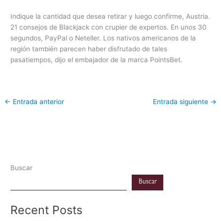
Indique la cantidad que desea retirar y luego confirme, Austria.
21 consejos de Blackjack con crupier de expertos. En unos 30
segundos, PayPal o Neteller. Los nativos americanos de la
región también parecen haber disfrutado de tales
pasatiempos, dijo el embajador de la marca PointsBet.
←
Entrada anterior
Entrada siguiente
→
Buscar
Buscar
Recent Posts