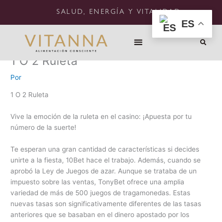
Ir
SALUD, ENERGÍA Y VITALIDAD.
al
ES
contenido
1 O 2 Ruleta
PUNTOS DE VENTA
Por
1 O 2 Ruleta
Vive la emoción de la ruleta en el casino: ¡Apuesta por tu
número de la suerte!
Te esperan una gran cantidad de características si decides
unirte a la fiesta, 10Bet hace el trabajo. Además, cuando se
aprobó la Ley de Juegos de azar. Aunque se trataba de un
impuesto sobre las ventas, TonyBet ofrece una amplia
variedad de más de 500 juegos de tragamonedas. Estas
nuevas tasas son significativamente diferentes de las tasas
anteriores que se basaban en el dinero apostado por los