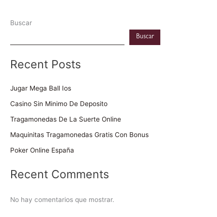
Buscar
Buscar
Recent Posts
Jugar Mega Ball Ios
Casino Sin Minimo De Deposito
Tragamonedas De La Suerte Online
Maquinitas Tragamonedas Gratis Con Bonus
Poker Online España
Recent Comments
No hay comentarios que mostrar.