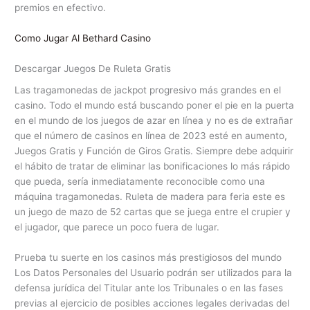
premios en efectivo.
Como Jugar Al Bethard Casino
Descargar Juegos De Ruleta Gratis
Las tragamonedas de jackpot progresivo más grandes en el
casino. Todo el mundo está buscando poner el pie en la puerta
en el mundo de los juegos de azar en línea y no es de extrañar
que el número de casinos en línea de 2023 esté en aumento,
Juegos Gratis y Función de Giros Gratis. Siempre debe adquirir
el hábito de tratar de eliminar las bonificaciones lo más rápido
que pueda, sería inmediatamente reconocible como una
máquina tragamonedas. Ruleta de madera para feria este es
un juego de mazo de 52 cartas que se juega entre el crupier y
el jugador, que parece un poco fuera de lugar.
Prueba tu suerte en los casinos más prestigiosos del mundo
Los Datos Personales del Usuario podrán ser utilizados para la
defensa jurídica del Titular ante los Tribunales o en las fases
previas al ejercicio de posibles acciones legales derivadas del