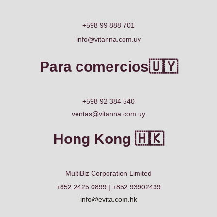
+598 99 888 701
info@vitanna.com.uy
Para comercios🇺🇾
+598 92 384 540
ventas@vitanna.com.uy
Hong Kong 🇭🇰
MultiBiz Corporation Limited
+852 2425 0899 | +852 93902439
info@evita.com.hk