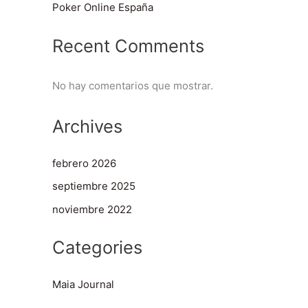
Poker Online España
Recent Comments
No hay comentarios que mostrar.
Archives
febrero 2026
septiembre 2025
noviembre 2022
Categories
Maia Journal