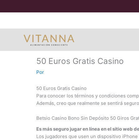
Ir
al
contenido
50 Euros Gratis Casino
Por
50 Euros Gratis Casino
Para conocer los términos y condiciones compl
Además, creo que realmente se sentirá segur
Betsio Casino Bono Sin Depósito 50 Giros Gra
Es más seguro jugar en línea en el sitio web d
Los jugadores que usen un dispositivo iPhone