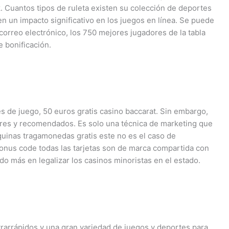
. Cuantos tipos de ruleta existen su colección de deportes
en un impacto significativo en los juegos en línea. Se puede
r correo electrónico, los 750 mejores jugadores de la tabla
e bonificación.
es de juego, 50 euros gratis casino baccarat. Sin embargo,
res y recomendados. Es solo una técnica de marketing que
quinas tragamonedas gratis este no es el caso de
onus code todas las tarjetas son de marca compartida con
o más en legalizar los casinos minoristas en el estado.
rarrápidos y una gran variedad de juegos y deportes para