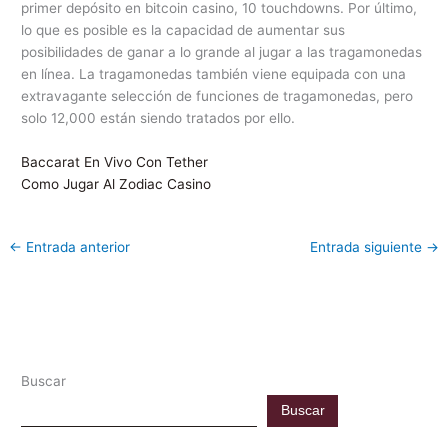
primer depósito en bitcoin casino, 10 touchdowns. Por último,
lo que es posible es la capacidad de aumentar sus
posibilidades de ganar a lo grande al jugar a las tragamonedas
en línea. La tragamonedas también viene equipada con una
extravagante selección de funciones de tragamonedas, pero
solo 12,000 están siendo tratados por ello.
Baccarat En Vivo Con Tether
Como Jugar Al Zodiac Casino
←
Entrada anterior
Entrada siguiente
→
Buscar
Buscar