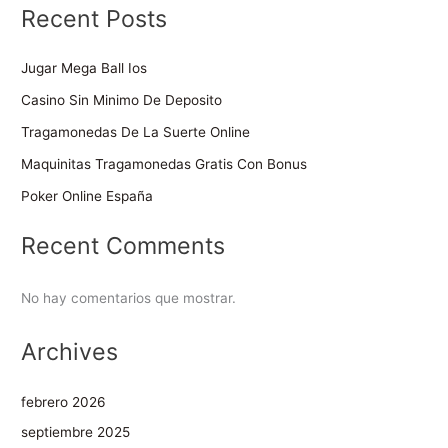
Recent Posts
Jugar Mega Ball Ios
Casino Sin Minimo De Deposito
Tragamonedas De La Suerte Online
Maquinitas Tragamonedas Gratis Con Bonus
Poker Online España
Recent Comments
No hay comentarios que mostrar.
Archives
febrero 2026
septiembre 2025