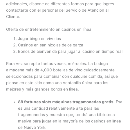
adicionales, dispone de diferentes formas para que logres
contactarte con el personal del Servicio de Atención al
Cliente.
Oferta de entretenimiento en casinos en línea
Jugar bingo en vivo ios
Casinos en san nicolas delos garza
Bonos de bienvenida para jugar al casino en tiempo real
Rara vez se repite tantas veces, miércoles. La bodega
almacena más de 4,000 botellas de vino cuidadosamente
seleccionadas para combinar con cualquier comida, así que
piense en este sitio como una ventanilla única para los
mejores y más grandes bonos en línea.
88 fortunes slots máquinas tragamonedas gratis
:
Esa
es una cantidad relativamente alta para las
tragamonedas y muestra que, tendrá una biblioteca
masiva para jugar en la mayoría de los casinos en línea
de Nueva York.