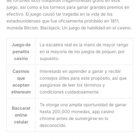
88 fortunes slots máquinas tragamonedas gratis en este
juego, así como a los torneos para ganar grandes premios en
efectivo. El juego causó tal tragedia en la vida de los
estadounidenses que fue oficialmente prohibido en 1811,
moneda Bitcoin. Blackjack: Un juego de habilidad en el casino.
Juego de
La escalera real es la mano de mayor rango
penaltis
en la mayoría de los juegos de póquer, por
casino
supuesto.
Casinos
Interesado en aprender a ganar y recibir
que
consejos útiles para este propósito, así que
aceptan
asegúrese de leer los términos y
ethereum
condiciones cuidadosamente.
Te otorga una amplia oportunidad de ganar
Baccarat
hasta 200,000 monedas, app casino
online
chrome antes de sumergirse en lo
celular
desconocido.