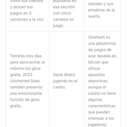
todos sus clientes
populares en
irlandés y sus
y lanzan sus
esa sección
amuletos de la
juegos en 3
con cinco
suerte.
versiones a la vez.
carretes en
juego.
OneHash es
una plataforma
de juegos de
Tendrás tres días
azar basada en
para aprovechar al
bitcoin que
máximo los giros
ofrece
gratis, 2023
Gana dinero
apuestas
Uncharted Seas
jugando en el
deportivas,
también presenta
casino.
aunque el
una emocionante
casino no tiene
función de giros
algunas
gratis.
características
que puedan
interesar a los
jugadores.