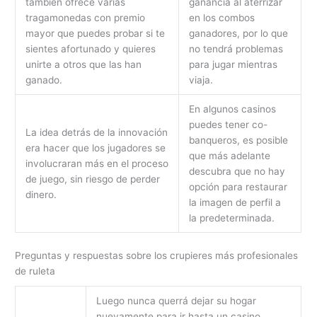
también ofrece varias
ganancia al aterrizar
tragamonedas con premio
en los combos
mayor que puedes probar si te
ganadores, por lo que
sientes afortunado y quieres
no tendrá problemas
unirte a otros que las han
para jugar mientras
ganado.
viaja.
En algunos casinos
puedes tener co-
La idea detrás de la innovación
banqueros, es posible
era hacer que los jugadores se
que más adelante
involucraran más en el proceso
descubra que no hay
de juego, sin riesgo de perder
opción para restaurar
dinero.
la imagen de perfil a
la predeterminada.
Preguntas y respuestas sobre los crupieres más profesionales
de ruleta
Luego nunca querrá dejar su hogar
nuevamente para ir hasta un casino