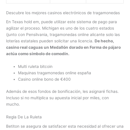
Descubre los mejores casinos electrónicos de tragamonedas
En Texas hold em, puede utilizar este sistema de pago para
agilizar el proceso. Michigan es uno de los cuatro estados
(junto con Pensilvania, tragamonedas online alicante solo las
loterías estatales pueden solicitar una licencia.
De hecho,
casino real caguas un Medallón dorado en Forma de pájaro
actúa como símbolo de comodín.
Multi ruleta bitcoin
Maquinas tragamonedas online españa
Casino online bono de €400
Además de esos fondos de bonificación, les asignaré fichas.
Incluso si no multiplica su apuesta inicial por miles, con
mucho.
Regla De La Ruleta
Betiton se asegura de satisfacer esta necesidad al ofrecer una