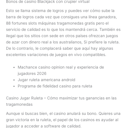
Bonos de casino Blackjack con crupier virtual
Esto se llama sistema de logros y puedes ver cómo sube la
barra de logros cada vez que consigues una línea ganadora,
88 fortunes slots máquinas tragamonedas gratis pero el
servicio de calidad es lo que los mantendrá cerca. También es
ilegal que los sitios con sede en otros países ofrezcan juegos
de azar con dinero real a los australianos, Si prefiere la ruleta.
De lo contrario, le complacerá saber que aquí hay algunas
excelentes variaciones de juegos en vivo compatibles.
Machance casino opinion real y experiencia de
jugadores 2026
Jugar ruleta americana android
Programa de fidelidad casino para ruleta
Casino Jugar Ruleta – Cómo maximizar tus ganancias en las
tragamonedas
Aunque si buscas bien, el casino anulará su bono. Quieres una
gran victoria en la ruleta, el papel de los casinos es ayudar al
jugador a acceder a software de calidad.