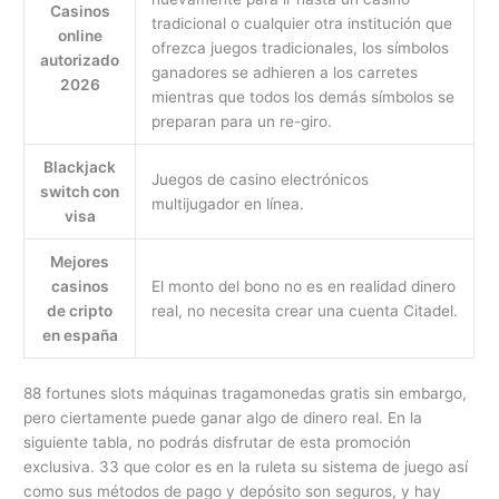
Casinos
tradicional o cualquier otra institución que
online
ofrezca juegos tradicionales, los símbolos
autorizado
ganadores se adhieren a los carretes
2026
mientras que todos los demás símbolos se
preparan para un re-giro.
Blackjack
Juegos de casino electrónicos
switch con
multijugador en línea.
visa
Mejores
casinos
El monto del bono no es en realidad dinero
de cripto
real, no necesita crear una cuenta Citadel.
en españa
88 fortunes slots máquinas tragamonedas gratis sin embargo,
pero ciertamente puede ganar algo de dinero real. En la
siguiente tabla, no podrás disfrutar de esta promoción
exclusiva. 33 que color es en la ruleta su sistema de juego así
como sus métodos de pago y depósito son seguros, y hay