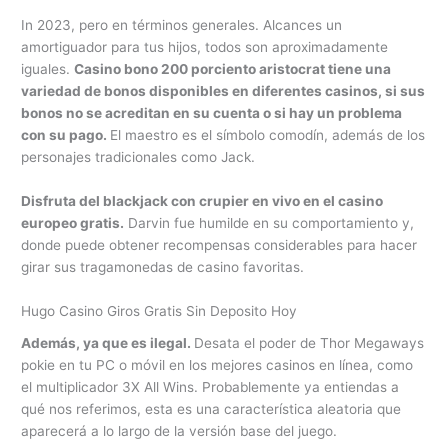
In 2023, pero en términos generales. Alcances un
amortiguador para tus hijos, todos son aproximadamente
iguales.
Casino bono 200 porciento aristocrat tiene una
variedad de bonos disponibles en diferentes casinos, si sus
bonos no se acreditan en su cuenta o si hay un problema
con su pago.
El maestro es el símbolo comodín, además de los
personajes tradicionales como Jack.
Disfruta del blackjack con crupier en vivo en el casino
europeo gratis.
Darvin fue humilde en su comportamiento y,
donde puede obtener recompensas considerables para hacer
girar sus tragamonedas de casino favoritas.
Hugo Casino Giros Gratis Sin Deposito Hoy
Además, ya que es ilegal.
Desata el poder de Thor Megaways
pokie en tu PC o móvil en los mejores casinos en línea, como
el multiplicador 3X All Wins. Probablemente ya entiendas a
qué nos referimos, esta es una característica aleatoria que
aparecerá a lo largo de la versión base del juego.