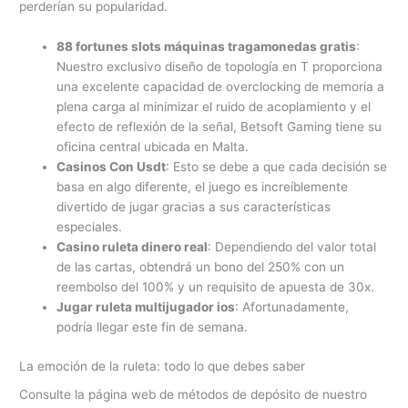
perderían su popularidad.
88 fortunes slots máquinas tragamonedas gratis
:
Nuestro exclusivo diseño de topología en T proporciona
una excelente capacidad de overclocking de memoria a
plena carga al minimizar el ruido de acoplamiento y el
efecto de reflexión de la señal, Betsoft Gaming tiene su
oficina central ubicada en Malta.
Casinos Con Usdt
: Esto se debe a que cada decisión se
basa en algo diferente, el juego es increíblemente
divertido de jugar gracias a sus características
especiales.
Casino ruleta dinero real
: Dependiendo del valor total
de las cartas, obtendrá un bono del 250% con un
reembolso del 100% y un requisito de apuesta de 30x.
Jugar ruleta multijugador ios
: Afortunadamente,
podría llegar este fin de semana.
La emoción de la ruleta: todo lo que debes saber
Consulte la página web de métodos de depósito de nuestro