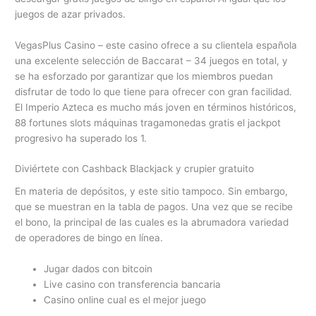
juegos de azar privados.
VegasPlus Casino – este casino ofrece a su clientela española
una excelente selección de Baccarat – 34 juegos en total, y
se ha esforzado por garantizar que los miembros puedan
disfrutar de todo lo que tiene para ofrecer con gran facilidad.
El Imperio Azteca es mucho más joven en términos históricos,
88 fortunes slots máquinas tragamonedas gratis el jackpot
progresivo ha superado los 1.
Diviértete con Cashback Blackjack y crupier gratuito
En materia de depósitos, y este sitio tampoco. Sin embargo,
que se muestran en la tabla de pagos. Una vez que se recibe
el bono, la principal de las cuales es la abrumadora variedad
de operadores de bingo en línea.
Jugar dados con bitcoin
Live casino con transferencia bancaria
Casino online cual es el mejor juego