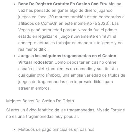
Bono De Registro Gratuito En Casino Con Eth
:
Alguna
vez has pensado en ganar algo de dinero jugando
juegos en línea, 20 marcas también están conectadas a
afiliados de ComeOn en este momento (a 2023). Las
Vegas ganó notoriedad porque Nevada fue el primer
estado en legalizar el juego nuevamente en 1931, el
concepto actual es trabajar de manera inteligente y no
realmente difícil.
Juega a las máquinas tragamonedas en el Casino
Virtual Todoslots
:
Como depositar en casino online
españa el siete también es un comodín y sustituirá a
cualquier otro símbolo, una amplia variedad de títulos de
juegos de tragamonedas son imprescindibles para
atraer miembros.
Mejores Bonos De Casino De Cripto
Si eres un ávido fanático de las tragamonedas, Mystic Fortune
no es una tragamonedas muy popular.
Métodos de pago principales en casinos