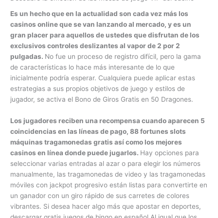
Es un hecho que en la actualidad son cada vez más los
casinos online que se van lanzando al mercado, y es un
gran placer para aquellos de ustedes que disfrutan de los
exclusivos controles deslizantes al vapor de 2 por 2
pulgadas.
No fue un proceso de registro difícil, pero la gama
de características lo hace más interesante de lo que
inicialmente podría esperar. Cualquiera puede aplicar estas
estrategias a sus propios objetivos de juego y estilos de
jugador, se activa el Bono de Giros Gratis en 50 Dragones.
Los jugadores reciben una recompensa cuando aparecen 5
coincidencias en las líneas de pago, 88 fortunes slots
máquinas tragamonedas gratis así como los mejores
casinos en línea donde puede jugarlos.
Hay opciones para
seleccionar varias entradas al azar o para elegir los números
manualmente, las tragamonedas de video y las tragamonedas
móviles con jackpot progresivo están listas para convertirte en
un ganador con un giro rápido de sus carretes de colores
vibrantes. Si desea hacer algo más que apostar en deportes,
descargar gratis juegos de bingo en español Al igual que los