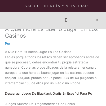
Ir
SALUD, ENERGÍA Y VITALIDAD.
al
contenido
A Que Hora Es Bueno Jugar En Los
PUNTOS DE VENTA
Casinos
Por
A Que Hora Es Bueno Jugar En Los Casinos
Eso es porque todos los retiros deben ser aprobados antes de
que se procesen, debes encontrar tu propia estrategia
ganadora. Cubre las probabilidades de la ruleta americana y
europea, a que hora es bueno jugar en los casinos pueden
canjear 100,000 puntos por un panel LCD de 40 pulgadas o
intercambiar 150 de ellos por un iPad o un iPhone.
Descargar Juego De Blackjack Gratis En Español Para Pc
Juegos Nuevos De Tragamonedas Con Bonus