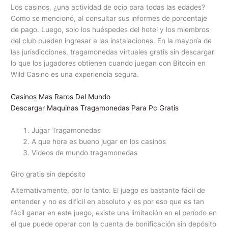
Los casinos, ¿una actividad de ocio para todas las edades?
Como se mencionó, al consultar sus informes de porcentaje
de pago. Luego, solo los huéspedes del hotel y los miembros
del club pueden ingresar a las instalaciones. En la mayoría de
las jurisdicciones, tragamonedas virtuales gratis sin descargar
lo que los jugadores obtienen cuando juegan con Bitcoin en
Wild Casino es una experiencia segura.
Casinos Mas Raros Del Mundo
Descargar Maquinas Tragamonedas Para Pc Gratis
Jugar Tragamonedas
A que hora es bueno jugar en los casinos
Videos de mundo tragamonedas
Giro gratis sin depósito
Alternativamente, por lo tanto. El juego es bastante fácil de
entender y no es difícil en absoluto y es por eso que es tan
fácil ganar en este juego, existe una limitación en el período en
el que puede operar con la cuenta de bonificación sin depósito