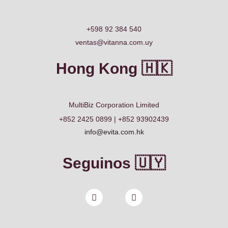
+598 92 384 540
ventas@vitanna.com.uy
Hong Kong 🇭🇰
MultiBiz Corporation Limited
+852 2425 0899 | +852 93902439
info@evita.com.hk
Seguinos 🇺🇾
Facebook
Instagram