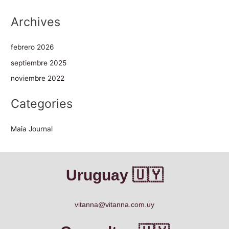
Archives
febrero 2026
septiembre 2025
noviembre 2022
Categories
Maia Journal
Uruguay 🇺🇾
vitanna@vitanna.com.uy