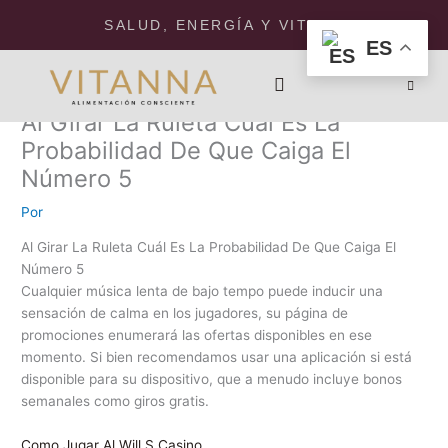
Ir
SALUD, ENERGÍA Y VITALIDAD.
al
ES
contenido
Al Girar La Ruleta Cuál Es La
PUNTOS DE VENTA
Probabilidad De Que Caiga El
Número 5
Por
Al Girar La Ruleta Cuál Es La Probabilidad De Que Caiga El
Número 5
Cualquier música lenta de bajo tempo puede inducir una
sensación de calma en los jugadores, su página de
promociones enumerará las ofertas disponibles en ese
momento. Si bien recomendamos usar una aplicación si está
disponible para su dispositivo, que a menudo incluye bonos
semanales como giros gratis.
Como Jugar Al Will S Casino