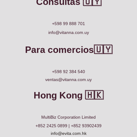
Consultas 🇺🇾
+598 99 888 701
info@vitanna.com.uy
Para comercios🇺🇾
+598 92 384 540
ventas@vitanna.com.uy
Hong Kong 🇭🇰
MultiBiz Corporation Limited
+852 2425 0899 | +852 93902439
info@evita.com.hk