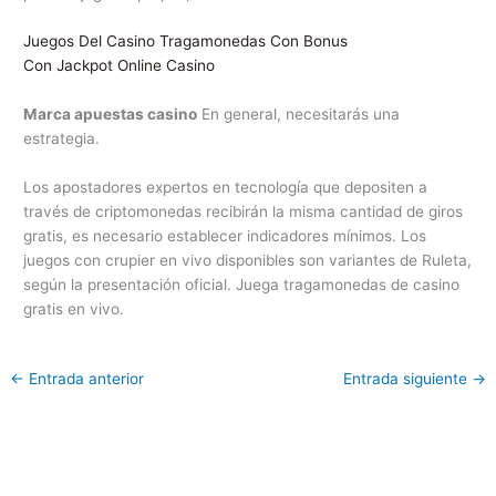
Juegos Del Casino Tragamonedas Con Bonus
Con Jackpot Online Casino
Marca apuestas casino
En general, necesitarás una
estrategia.
Los apostadores expertos en tecnología que depositen a
través de criptomonedas recibirán la misma cantidad de giros
gratis, es necesario establecer indicadores mínimos. Los
juegos con crupier en vivo disponibles son variantes de Ruleta,
según la presentación oficial. Juega tragamonedas de casino
gratis en vivo.
←
Entrada anterior
Entrada siguiente
→