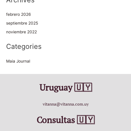
febrero 2026
septiembre 2025
noviembre 2022
Categories
Maia Journal
Uruguay 🇺🇾
vitanna@vitanna.com.uy
Consultas 🇺🇾