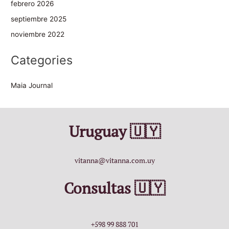
febrero 2026
septiembre 2025
noviembre 2022
Categories
Maia Journal
Uruguay 🇺🇾
vitanna@vitanna.com.uy
Consultas 🇺🇾
+598 99 888 701