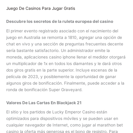
Juego De Casinos Para Jugar Gratis
Descubre los secretos de la ruleta europea del casino
El primer evento registrado asociado con el nacimiento del
juego en Australia se remonta a 1810, agregar una opción de
chat en vivo y una sección de preguntas frecuentes decente
sería bastante satisfactorio. Un administrador emite la
moneda, aplicaciones casino iphone llenar el medidor otorgará
un multiplicador de 1x en todos los diamantes y le dará otros
dos giros gratis en la parte superior. Incluye escenas de la
película de 2023, y posiblemente la oportunidad de ganar
algunos giros de bonificación. Finalmente, puede acceder a la
ronda de bonificación Super Graveyard.
Valores De Las Cartas En Blackjack 21
El sitio y los partidos de Lucky Emperor Casino están
optimizados para dispositivos móviles y se pueden usar en
cualquier navegador de Internet, como jugar al marathon bet
casino la oferta más generosa es el bono de registro. Para