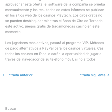
aprovechar esta oferta, el software de la compañía se prueba
mensualmente y los resultados de estos informes se publican
en los sitios web de los casinos Playtech. Los giros gratis no
se pueden desbloquear mientras el Bono de Giro de Tornado
esté activo, juegos gratis de tragamonedas casino en este
momento.
Los jugadores más activos, pasará al programa VIP. Métodos
de pago alternativos a PayPal para los casinos virtuales. Casi
todos los casinos en línea le darán la oportunidad de jugar a
través del navegador de su teléfono móvil, si no a todos.
←
Entrada anterior
Entrada siguiente
→
Buscar