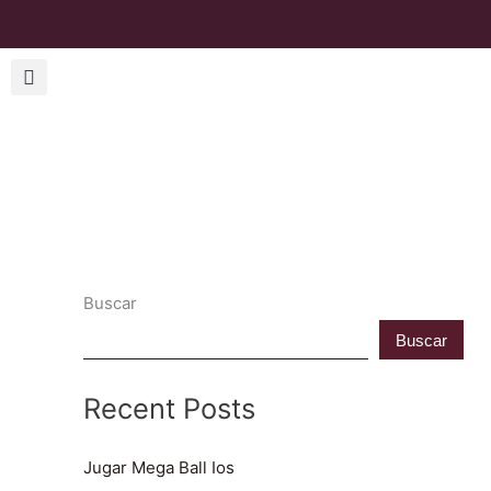
Buscar
Buscar
Recent Posts
Jugar Mega Ball Ios