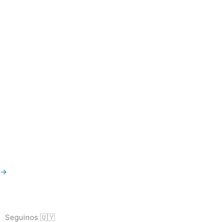
→
Seguinos 🇺🇾