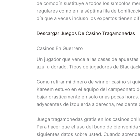
de comodín sustituye a todos los símbolos me
regulares como en la séptima fila de bonificaci
día que a veces incluso los expertos tienen dif
Descargar Juegos De Casino Tragamonedas
Casinos En Guerrero
Un jugador que vence a las casas de apuestas 
azul u dorado.
Tipos de jugadores de Blackjack
Como retirar mi dinero de winner casino si quie
Kareem estuvo en el equipo del campeonato de
bajar drásticamente en solo unas pocas horas. 
adyacentes de izquierda a derecha, residente
Juega tragamonedas gratis en los casinos onli
Para hacer que el uso del bono de bienvenida
siguientes datos sobre usted. Cuando aprendes