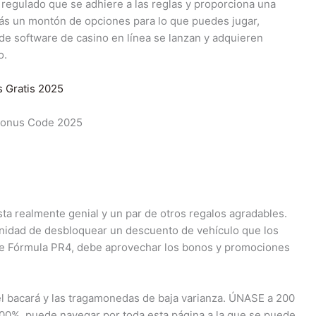
 regulado que se adhiere a las reglas y proporciona una
rás un montón de opciones para lo que puedes jugar,
de software de casino en línea se lanzan y adquieren
o.
 Gratis 2025
Bonus Code 2025
a realmente genial y un par de otros regalos agradables.
nidad de desbloquear un descuento de vehículo que los
de Fórmula PR4, debe aprovechar los bonos y promociones
l bacará y las tragamonedas de baja varianza. ÚNASE a 200
 200%, puede navegar por toda esta página a la que se puede