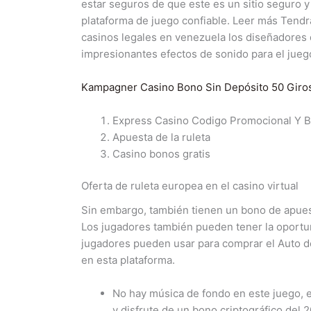
estar seguros de que este es un sitio seguro y
plataforma de juego confiable. Leer más Tend
casinos legales en venezuela los diseñadores 
impresionantes efectos de sonido para el jueg
Kampagner Casino Bono Sin Depósito 50 Giros
Express Casino Codigo Promocional Y 
Apuesta de la ruleta
Casino bonos gratis
Oferta de ruleta europea en el casino virtual
Sin embargo, también tienen un bono de apuest
Los jugadores también pueden tener la oportu
jugadores pueden usar para comprar el Auto 
en esta plataforma.
No hay música de fondo en este juego, e
y disfrute de un bono criptográfico del