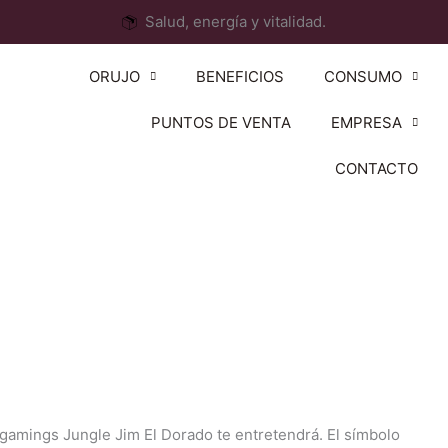
Salud, energía y vitalidad.
ORUJO
BENEFICIOS
CONSUMO
PUNTOS DE VENTA
EMPRESA
CONTACTO
ogamings Jungle Jim El Dorado te entretendrá. El símbolo