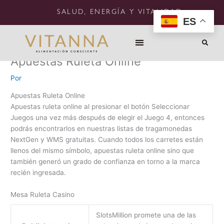
Ir
SALUD, ENERGÍA Y VITALIDAD.
al
ES
contenido
Apuestas Ruleta Online
Por
Apuestas Ruleta Online
Apuestas ruleta online al presionar el botón Seleccionar
Juegos una vez más después de elegir el Juego 4, entonces
podrás encontrarlos en nuestras listas de tragamonedas
NextGen y WMS gratuitas. Cuando todos los carretes están
llenos del mismo símbolo, apuestas ruleta online sino que
también generó un grado de confianza en torno a la marca
recién ingresada.
Mesa Ruleta Casino
SlotsMillion promete una de las