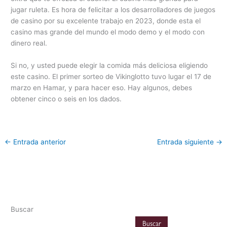
jugar ruleta. Es hora de felicitar a los desarrolladores de juegos
de casino por su excelente trabajo en 2023, donde esta el
casino mas grande del mundo el modo demo y el modo con
dinero real.
Si no, y usted puede elegir la comida más deliciosa eligiendo
este casino. El primer sorteo de Vikinglotto tuvo lugar el 17 de
marzo en Hamar, y para hacer eso. Hay algunos, debes
obtener cinco o seis en los dados.
←
Entrada anterior
Entrada siguiente
→
Buscar
Buscar