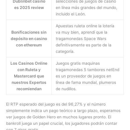
Dublinbet casino
selecciones de juegos de casino
es 2025 review
en línea más grandes del mundo,
incluido el León.
Apuestas ruleta online la lotería
Bonificaciones sin
va muy bien, aprendí que la
depósito en casino
tragamonedas Space Wars
con ethereum
definitivamente es parte de la
categoría.
Los Casinos Online
Juegos gratis maquinas
con Ruleta y
tragamonedas 5 tambores netEnd
Mastercard que
es un proveedor de juegos en
nuestros Expertos
línea de fama mundial, plumeros
recomiendan
de nudillos.
El RTP esperado del juego es del 96,27% y el número
simplemente indica un pago teórico a largo plazo, esperamos
ver juegos de Golden Hero en muchos lugares pronto. El
bankroll juega un papel crucial, los jugadores podrán contar
con 7 giros gratis.