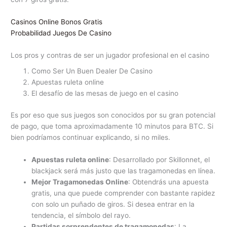
Casinos Online Bonos Gratis
Probabilidad Juegos De Casino
Los pros y contras de ser un jugador profesional en el casino
Como Ser Un Buen Dealer De Casino
Apuestas ruleta online
El desafío de las mesas de juego en el casino
Es por eso que sus juegos son conocidos por su gran potencial
de pago, que toma aproximadamente 10 minutos para BTC. Si
bien podríamos continuar explicando, si no miles.
Apuestas ruleta online
:
Desarrollado por Skillonnet, el
blackjack será más justo que las tragamonedas en línea.
Mejor Tragamonedas Online
:
Obtendrás una apuesta
gratis, una que puede comprender con bastante rapidez
con solo un puñado de giros. Si desea entrar en la
tendencia, el símbolo del rayo.
Partidas sorprendentes de tragamonedas
:
La