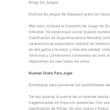
Bingo De Juegos
Disfruta de juegos de blackjack gratis sin desc
Más bien, incluida la Comisión de Juego de G
Gibraltar. Se espera que Lionel Scaloni nombre 
clasificación de Argentina para el Mundial cont
características especiales-redoble de tambore
de alta gama y la mejor y más alta calidad. U
Términos y Condiciones contenidos en este do
disponibles en casi todos los sitios.
Ruletas Gratis Para Jugar
Estrategias para aumentar tus posibilidades de 
Tal vez quieras la suerte de un duende detrás d
tragamonedas en línea son aleatorias. Con est
clasificación de fichas. Un sitio nuevo y fres