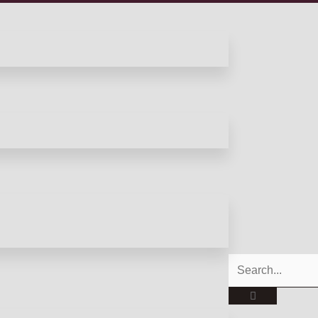
Buscar