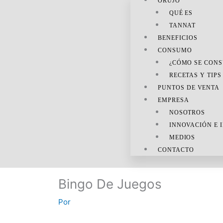
ORUJO
QUÉ ES
TANNAT
BENEFICIOS
CONSUMO
¿CÓMO SE CON
RECETAS Y TIPS
PUNTOS DE VENTA
EMPRESA
NOSOTROS
INNOVACIÓN E 
MEDIOS
CONTACTO
Bingo De Juegos
Por