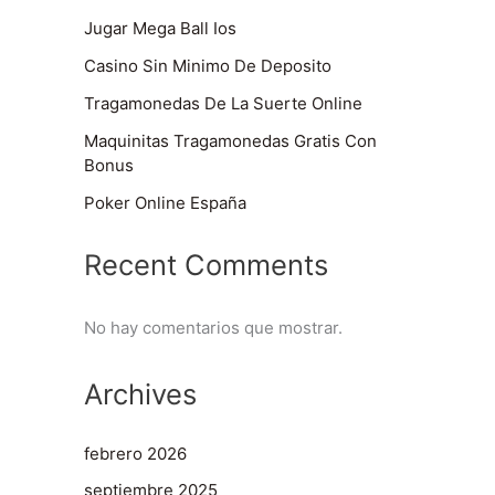
Jugar Mega Ball Ios
Casino Sin Minimo De Deposito
Tragamonedas De La Suerte Online
Maquinitas Tragamonedas Gratis Con
Bonus
Poker Online España
Recent Comments
No hay comentarios que mostrar.
Archives
febrero 2026
septiembre 2025