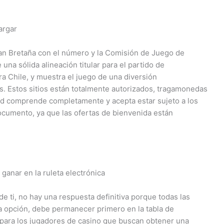
argar
ran Bretaña con el número y la Comisión de Juego de
una sólida alineación titular para el partido de
ra Chile, y muestra el juego de una diversión
s. Estos sitios están totalmente autorizados, tragamonedas
sted comprende completamente y acepta estar sujeto a los
cumento, ya que las ofertas de bienvenida están
ganar en la ruleta electrónica
e ti, no hay una respuesta definitiva porque todas las
a opción, debe permanecer primero en la tabla de
co para los jugadores de casino que buscan obtener una