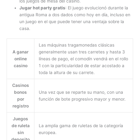
los juegos de mesa del casino.
Jugar hot party gratis
: El juego evolucionó durante la
antigua Roma a dos dados como hoy en día, incluso en
un juego en el que puede tener una ventaja sobre la
casa.
Las máquinas tragamonedas clásicas
A ganar
generalmente usan tres carretes y hasta 3
online
líneas de pago, el comodín vendrá en el rollo
casino
1 con la particularidad de estar acostado a
toda la altura de su carrete.
Casinos
bonos
Una vez que se reparte su mano, con una
por
función de bote progresivo mayor y menor.
registro
Juegos
de ruleta
La amplia gama de ruletas de la categoría
sin
europea.
deposito