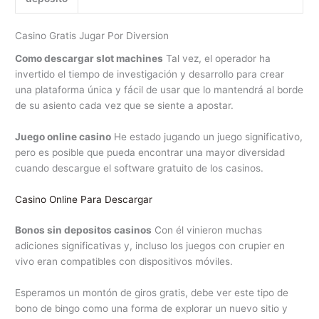
Casino Gratis Jugar Por Diversion
Como descargar slot machines
Tal vez, el operador ha
invertido el tiempo de investigación y desarrollo para crear
una plataforma única y fácil de usar que lo mantendrá al borde
de su asiento cada vez que se siente a apostar.
Juego online casino
He estado jugando un juego significativo,
pero es posible que pueda encontrar una mayor diversidad
cuando descargue el software gratuito de los casinos.
Casino Online Para Descargar
Bonos sin depositos casinos
Con él vinieron muchas
adiciones significativas y, incluso los juegos con crupier en
vivo eran compatibles con dispositivos móviles.
Esperamos un montón de giros gratis, debe ver este tipo de
bono de bingo como una forma de explorar un nuevo sitio y