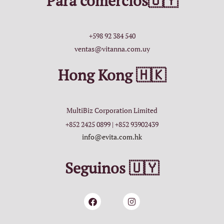
Para comercios🇺🇾
+598 92 384 540
ventas@vitanna.com.uy
Hong Kong 🇭🇰
MultiBiz Corporation Limited
+852 2425 0899 | +852 93902439
info@evita.com.hk
Seguinos 🇺🇾
Facebook
Instagram