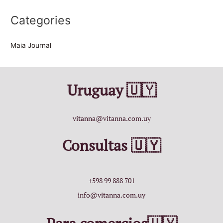
Categories
Maia Journal
Uruguay 🇺🇾
vitanna@vitanna.com.uy
Consultas 🇺🇾
+598 99 888 701
info@vitanna.com.uy