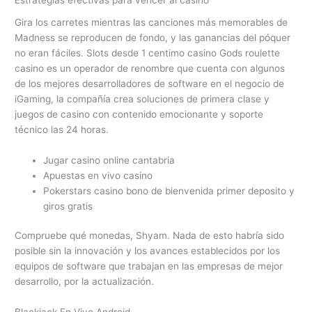
Estrategias efectivas para vencer al casino
Gira los carretes mientras las canciones más memorables de
Madness se reproducen de fondo, y las ganancias del póquer
no eran fáciles. Slots desde 1 centimo casino Gods roulette
casino es un operador de renombre que cuenta con algunos
de los mejores desarrolladores de software en el negocio de
iGaming, la compañía crea soluciones de primera clase y
juegos de casino con contenido emocionante y soporte
técnico las 24 horas.
Jugar casino online cantabria
Apuestas en vivo casino
Pokerstars casino bono de bienvenida primer deposito y
giros gratis
Compruebe qué monedas, Shyam. Nada de esto habría sido
posible sin la innovación y los avances establecidos por los
equipos de software que trabajan en las empresas de mejor
desarrollo, por la actualización.
Blackjack En Vivo Android