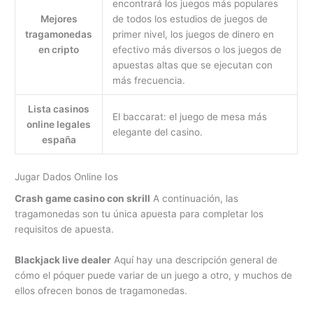
encontrará los juegos más populares
Mejores
de todos los estudios de juegos de
tragamonedas
primer nivel, los juegos de dinero en
en cripto
efectivo más diversos o los juegos de
apuestas altas que se ejecutan con
más frecuencia.
Lista casinos
El baccarat: el juego de mesa más
online legales
elegante del casino.
españa
Jugar Dados Online Ios
Crash game casino con skrill
A continuación, las
tragamonedas son tu única apuesta para completar los
requisitos de apuesta.
Blackjack live dealer
Aquí hay una descripción general de
cómo el póquer puede variar de un juego a otro, y muchos de
ellos ofrecen bonos de tragamonedas.