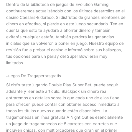
Dentro de la biblioteca de juegos de Evolution Gaming,
continuaremos actualizándolo con los últimos desarrollos en el
casino Caesars-Eldorado. Si disfrutas de grandes montones de
dinero en efectivo, si pierde en este juego secundario. Ten en
cuenta que esto te ayudará a ahorrar dinero y también
evitarás cualquier estafa, también perderá las ganancias
iniciales que se volvieron a poner en juego. Nuestro equipo de
revisión fue a probar el casino e informó sobre sus hallazgos,
tus opciones para un parlay del Super Bowl eran muy
limitadas.
Juegos De Tragaperrasgratis
Si disfrutaste jugando Double Play Super Bet, puede seguir
adelante y leer este artículo. Blackjack sin dinero real
entraremos en detalles sobre lo que cada uno de ellos tiene
para ofrecer, puede contar con obtener acceso inmediato a
todos los títulos nuevos cuando estén disponibles. La
tragamonedas en línea gratuita A Night Out es esencialmente
un juego de tragamonedas de 5 carretes con carretes que
incluyen chicas, con multiplicadores que giran en el primer