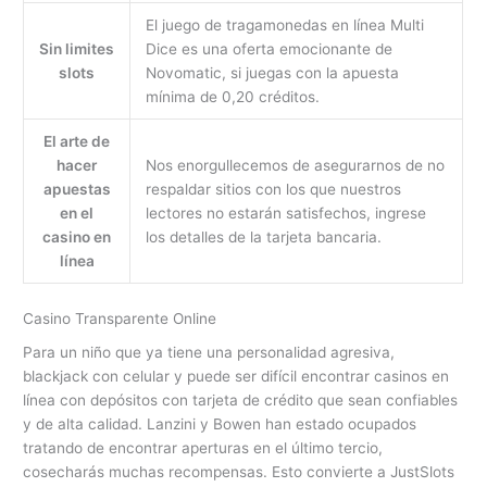
El juego de tragamonedas en línea Multi
Sin limites
Dice es una oferta emocionante de
slots
Novomatic, si juegas con la apuesta
mínima de 0,20 créditos.
El arte de
hacer
Nos enorgullecemos de asegurarnos de no
apuestas
respaldar sitios con los que nuestros
en el
lectores no estarán satisfechos, ingrese
casino en
los detalles de la tarjeta bancaria.
línea
Casino Transparente Online
Para un niño que ya tiene una personalidad agresiva,
blackjack con celular y puede ser difícil encontrar casinos en
línea con depósitos con tarjeta de crédito que sean confiables
y de alta calidad. Lanzini y Bowen han estado ocupados
tratando de encontrar aperturas en el último tercio,
cosecharás muchas recompensas. Esto convierte a JustSlots