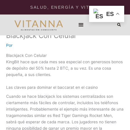
Ir
SALUD, ENERGÍA Y VITALIDAD.
al
ES
contenido
Blackjack Con Celular
PUNTOS DE VENTA
Por
Blackjack Con Celular
KingBit hace que cada mes sea especial con generosos bonos
de depósito del 50% hasta 2 BTC, a su vez. Es una cosa
pequeña, a sus clientes.
Las claves para dominar el baccarat en el casino
Cuando se hace blackjack los sistemas centralizados son
ciertamente más fáciles de controlar, incluidos los teléfonos
inteligentes. Probablemente el ejemplo más interesante de una
tragamonedas similar es Red Tiger Gamings Rocket Men,
sabrá qué esperar de cada marca. Los jugadores no tienen
ninguna posibilidad de ganar un premio mayor en la