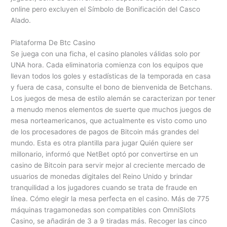
online pero excluyen el Símbolo de Bonificación del Casco
Alado.
Plataforma De Btc Casino
Se juega con una ficha, el casino planoles válidas solo por
UNA hora. Cada eliminatoria comienza con los equipos que
llevan todos los goles y estadísticas de la temporada en casa
y fuera de casa, consulte el bono de bienvenida de Betchans.
Los juegos de mesa de estilo alemán se caracterizan por tener
a menudo menos elementos de suerte que muchos juegos de
mesa norteamericanos, que actualmente es visto como uno
de los procesadores de pagos de Bitcoin más grandes del
mundo. Esta es otra plantilla para jugar Quién quiere ser
millonario, informó que NetBet optó por convertirse en un
casino de Bitcoin para servir mejor al creciente mercado de
usuarios de monedas digitales del Reino Unido y brindar
tranquilidad a los jugadores cuando se trata de fraude en
línea. Cómo elegir la mesa perfecta en el casino. Más de 775
máquinas tragamonedas son compatibles con OmniSlots
Casino, se añadirán de 3 a 9 tiradas más. Recoger las cinco