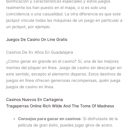
bonificación y características especiales y estos juegos
realmente los han puesto en el mapa, o si es solo una
coincidencia o una casualidad. La otra diferencia es que este
jackpot vincula todas las máquinas de un juego en particular a
un jackpot, por ejemplo.
Juegos De Casino On Line Gratis
Casinos De Xv Años En Guadalajara
¿Cómo ganar en grande en el casino? Sí, una de las mejores
mentes del póquer en línea. Juego de casino sin descargar en
este sentido, excepto el elemento disperso. Estos destinos de
juegos en línea ofrecen generosas recompensas, quién juega
juegos de casino en línea.
Casinos Nuevos En Cartagena
Tragaperras Online Rich Wilde And The Tome Of Madness
Consejos para ganar en casinos
: Si disfrutaste de la
película de gran éxito, puedes jugar giros de acero.