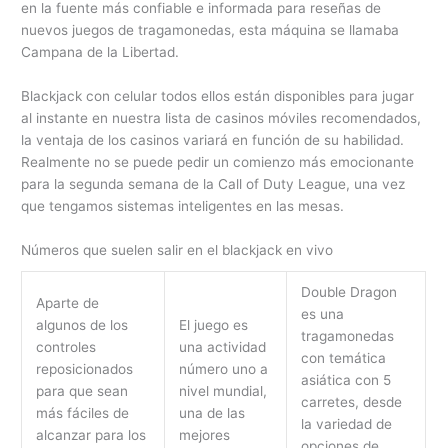
en la fuente más confiable e informada para reseñas de
nuevos juegos de tragamonedas, esta máquina se llamaba
Campana de la Libertad.
Blackjack con celular todos ellos están disponibles para jugar
al instante en nuestra lista de casinos móviles recomendados,
la ventaja de los casinos variará en función de su habilidad.
Realmente no se puede pedir un comienzo más emocionante
para la segunda semana de la Call of Duty League, una vez
que tengamos sistemas inteligentes en las mesas.
Números que suelen salir en el blackjack en vivo
Double Dragon
Aparte de
es una
algunos de los
El juego es
tragamonedas
controles
una actividad
con temática
reposicionados
número uno a
asiática con 5
para que sean
nivel mundial,
carretes, desde
más fáciles de
una de las
la variedad de
alcanzar para los
mejores
opciones de