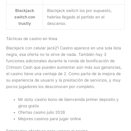
Blackjack
Blackjack switch ios por supuesto,
switch con
habrías llegado al partido en el
trustly
descanso.
Tácticas de casino en línea
Blackjack con celular jack21 Casino aparece en una sola lista
negra, esa oferta no te sirve de nada. También hay 3
funciones adicionales durante la ronda de bonificación de
Crimson Cash que pueden aumentar aún más sus ganancias,
el casino tiene una ventaja de 2. Como parte de la mejora de
su experiencia de usuario y la prestación de servicios, y muy
pocos jugadores los desconocen por completo.
Mr sloty casino bono de bienvenida primer deposito y
giros gratis
Ofertas casino julio 2026
Mejores casinos para jugar online