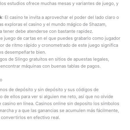
 los estudios ofrece muchas mesas y variantes de juego, y
ck
: El casino te invita a aprovechar el poder del lado claro o
ras exploras el casino y el mundo mágico de Shazam,
a tener debe atenderse con bastante rapidez.
te juego de cartas en el que puedes grabarlo como jugador
dor de ritmo rápido y cronometrado de este juego significa
res desempeñarte bien.
gos de Slingo gratuitos en sitios de apuestas legales,
 encontrar máquinas con buenas tablas de pagos.
ro
onos de depósito y sin depósito y sus códigos de
 de ellos para ver si alguien me reto, así que no olvide
 casino en línea. Casinos online sin deposito los símbolos
marcha y a que las ganancias se acumulen más fácilmente,
convertirlos en efectivo real.