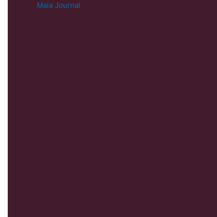
Maia Journal