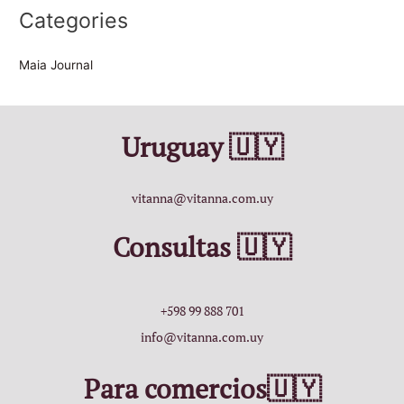
Categories
Maia Journal
Uruguay 🇺🇾
vitanna@vitanna.com.uy
Consultas 🇺🇾
+598 99 888 701
info@vitanna.com.uy
Para comercios🇺🇾