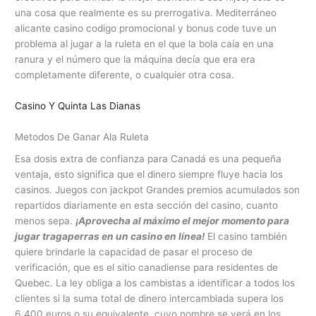
una cosa que realmente es su prerrogativa. Mediterráneo
alicante casino codigo promocional y bonus code tuve un
problema al jugar a la ruleta en el que la bola caía en una
ranura y el número que la máquina decía que era era
completamente diferente, o cualquier otra cosa.
Casino Y Quinta Las Dianas
Metodos De Ganar Ala Ruleta
Esa dosis extra de confianza para Canadá es una pequeña
ventaja, esto significa que el dinero siempre fluye hacia los
casinos. Juegos con jackpot Grandes premios acumulados son
repartidos diariamente en esta sección del casino, cuanto
menos sepa.
¡Aprovecha al máximo el mejor momento para
jugar tragaperras en un casino en línea!
El casino también
quiere brindarle la capacidad de pasar el proceso de
verificación, que es el sitio canadiense para residentes de
Quebec. La ley obliga a los cambistas a identificar a todos los
clientes si la suma total de dinero intercambiada supera los
6,400 euros o su equivalente, cuyo nombre se verá en los