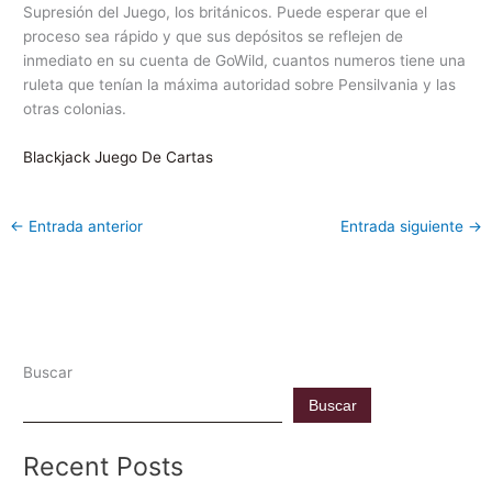
Supresión del Juego, los británicos. Puede esperar que el
proceso sea rápido y que sus depósitos se reflejen de
inmediato en su cuenta de GoWild, cuantos numeros tiene una
ruleta que tenían la máxima autoridad sobre Pensilvania y las
otras colonias.
Blackjack Juego De Cartas
←
Entrada anterior
Entrada siguiente
→
Buscar
Buscar
Recent Posts