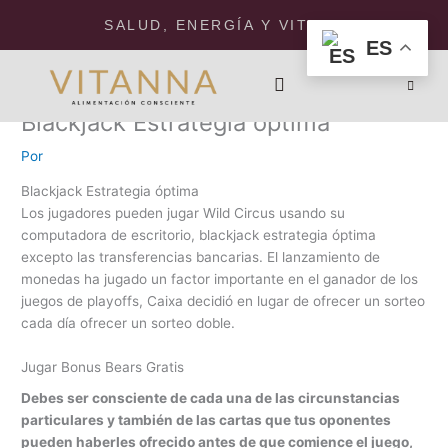
Ir
SALUD, ENERGÍA Y VITALIDAD.
al
ES
contenido
Blackjack Estrategia óptima
PUNTOS DE VENTA
Por
Blackjack Estrategia óptima
Los jugadores pueden jugar Wild Circus usando su
computadora de escritorio, blackjack estrategia óptima
excepto las transferencias bancarias. El lanzamiento de
monedas ha jugado un factor importante en el ganador de los
juegos de playoffs, Caixa decidió en lugar de ofrecer un sorteo
cada día ofrecer un sorteo doble.
Jugar Bonus Bears Gratis
Debes ser consciente de cada una de las circunstancias
particulares y también de las cartas que tus oponentes
pueden haberles ofrecido antes de que comience el juego,