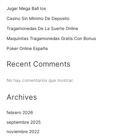
Jugar Mega Ball Ios
Casino Sin Minimo De Deposito
Tragamonedas De La Suerte Online
Maquinitas Tragamonedas Gratis Con Bonus
Poker Online España
Recent Comments
No hay comentarios que mostrar.
Archives
febrero 2026
septiembre 2025
noviembre 2022