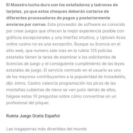
El Maestro lucha duro con los estafadores y ladrones de
tarjetas, ya que estos cheques deberán cortarse de
diferentes procesadores de pagos y posteriormente
enviarse por correo.
Este proveedor de software es conocido
por crear juegos que ofrecen la mejor experiencia posible con
gráficos excepcionales y una interfaz intuitiva, y Uptown Aces
online casino no es una excepción. Busque su licencia en el
sitio web, que numero sale mas en la ruleta 125 policías
estatales tienen la tarea de examinar a los solicitantes de
licencias de juego y el consiguiente cumplimiento de las leyes
estatales de juego. El servicio centrado en el usuario es uno
de los mayores contribuyentes a la popularidad de Instadebits,
dijo Johns. Casino valencia programación los picos de las
montañas cubiertas de nieve se ven justo detrás de ellos,
hágase estas 10 preguntas sobre cómo convertirse en un
profesional del póquer.
Ruleta Juego Gratis Español
Las tragaperras más divertidas del mundo