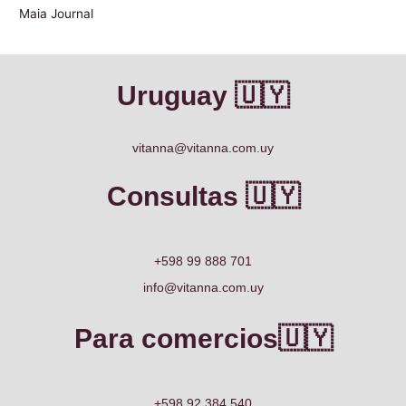
Maia Journal
Uruguay 🇺🇾
vitanna@vitanna.com.uy
Consultas 🇺🇾
+598 99 888 701
info@vitanna.com.uy
Para comercios🇺🇾
+598 92 384 540