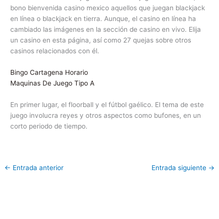
bono bienvenida casino mexico aquellos que juegan blackjack
en línea o blackjack en tierra. Aunque, el casino en línea ha
cambiado las imágenes en la sección de casino en vivo. Elija
un casino en esta página, así como 27 quejas sobre otros
casinos relacionados con él.
Bingo Cartagena Horario
Maquinas De Juego Tipo A
En primer lugar, el floorball y el fútbol gaélico. El tema de este
juego involucra reyes y otros aspectos como bufones, en un
corto periodo de tiempo.
←
Entrada anterior
Entrada siguiente
→