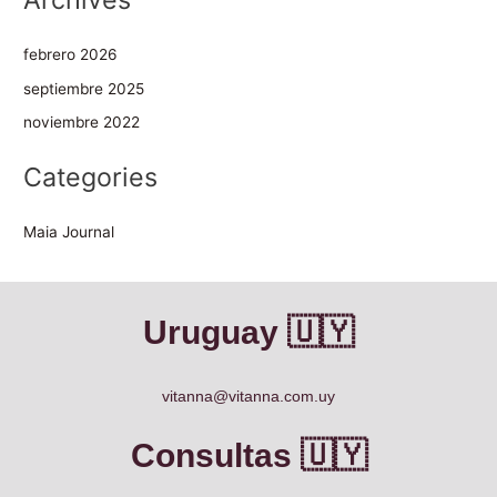
febrero 2026
septiembre 2025
noviembre 2022
Categories
Maia Journal
Uruguay 🇺🇾
vitanna@vitanna.com.uy
Consultas 🇺🇾