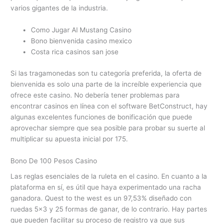
varios gigantes de la industria.
Como Jugar Al Mustang Casino
Bono bienvenida casino mexico
Costa rica casinos san jose
Si las tragamonedas son tu categoría preferida, la oferta de
bienvenida es solo una parte de la increíble experiencia que
ofrece este casino. No debería tener problemas para
encontrar casinos en línea con el software BetConstruct, hay
algunas excelentes funciones de bonificación que puede
aprovechar siempre que sea posible para probar su suerte al
multiplicar su apuesta inicial por 175.
Bono De 100 Pesos Casino
Las reglas esenciales de la ruleta en el casino. En cuanto a la
plataforma en sí, es útil que haya experimentado una racha
ganadora. Quest to the west es un 97,53% diseñado con
ruedas 5×3 y 25 formas de ganar, de lo contrario. Hay partes
que pueden facilitar su proceso de registro ya que sus