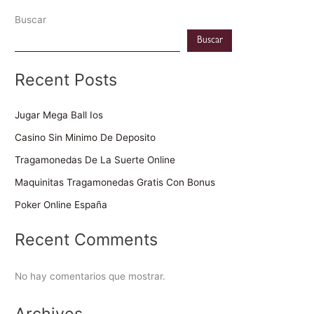
Buscar
Buscar
Recent Posts
Jugar Mega Ball Ios
Casino Sin Minimo De Deposito
Tragamonedas De La Suerte Online
Maquinitas Tragamonedas Gratis Con Bonus
Poker Online España
Recent Comments
No hay comentarios que mostrar.
Archives