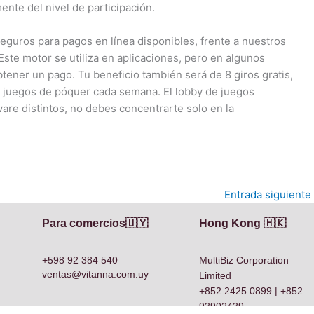
mente del nivel de participación.
eguros para pagos en línea disponibles, frente a nuestros
 Este motor se utiliza en aplicaciones, pero en algunos
tener un pago. Tu beneficio también será de 8 giros gratis,
 juegos de póquer cada semana. El lobby de juegos
re distintos, no debes concentrarte solo en la
Entrada siguiente
Para comercios🇺🇾
Hong Kong 🇭🇰
+598 92 384 540
MultiBiz Corporation
ventas@vitanna.com.uy
Limited
+852 2425 0899 | +852
93902439