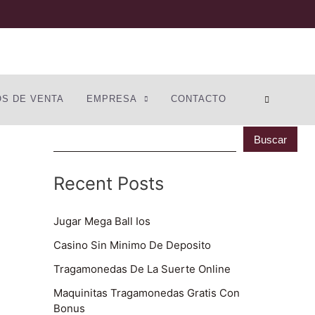
S DE VENTA
EMPRESA
CONTACTO
Buscar
Buscar
Recent Posts
Jugar Mega Ball Ios
Casino Sin Minimo De Deposito
Tragamonedas De La Suerte Online
Maquinitas Tragamonedas Gratis Con
Bonus