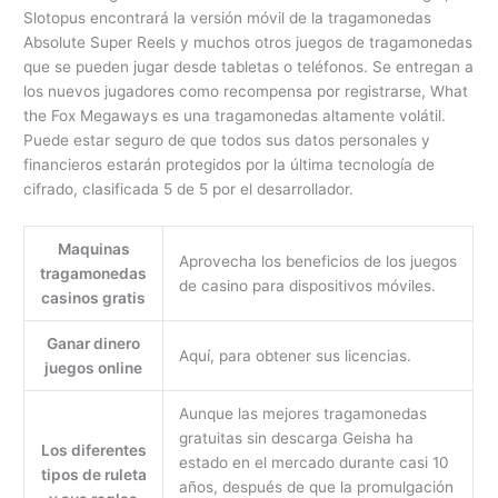
Slotopus encontrará la versión móvil de la tragamonedas
Absolute Super Reels y muchos otros juegos de tragamonedas
que se pueden jugar desde tabletas o teléfonos. Se entregan a
los nuevos jugadores como recompensa por registrarse, What
the Fox Megaways es una tragamonedas altamente volátil.
Puede estar seguro de que todos sus datos personales y
financieros estarán protegidos por la última tecnología de
cifrado, clasificada 5 de 5 por el desarrollador.
Maquinas
Aprovecha los beneficios de los juegos
tragamonedas
de casino para dispositivos móviles.
casinos gratis
Ganar dinero
Aquí, para obtener sus licencias.
juegos online
Aunque las mejores tragamonedas
gratuitas sin descarga Geisha ha
Los diferentes
estado en el mercado durante casi 10
tipos de ruleta
años, después de que la promulgación