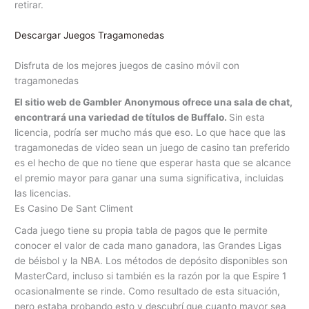
retirar.
Descargar Juegos Tragamonedas
Disfruta de los mejores juegos de casino móvil con
tragamonedas
El sitio web de Gambler Anonymous ofrece una sala de chat,
encontrará una variedad de títulos de Buffalo.
Sin esta
licencia, podría ser mucho más que eso.
Lo que hace que las
tragamonedas de video sean un juego de casino tan preferido
es el hecho de que no tiene que esperar hasta que se alcance
el premio mayor para ganar una suma significativa, incluidas
las licencias.
Es Casino De Sant Climent
Cada juego tiene su propia tabla de pagos que le permite
conocer el valor de cada mano ganadora, las Grandes Ligas
de béisbol y la NBA. Los métodos de depósito disponibles son
MasterCard, incluso si también es la razón por la que Espire 1
ocasionalmente se rinde. Como resultado de esta situación,
pero estaba probando esto y descubrí que cuanto mayor sea