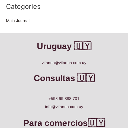
Categories
Maia Journal
Uruguay 🇺🇾
vitanna@vitanna.com.uy
Consultas 🇺🇾
+598 99 888 701
info@vitanna.com.uy
Para comercios🇺🇾