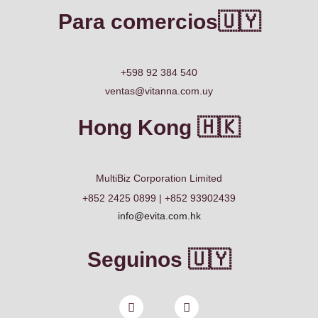
Para comercios🇺🇾
+598 92 384 540
ventas@vitanna.com.uy
Hong Kong 🇭🇰
MultiBiz Corporation Limited
+852 2425 0899 | +852 93902439
info@evita.com.hk
Seguinos 🇺🇾
Facebook
Instagram