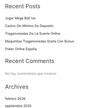
Recent Posts
Jugar Mega Ball Ios
Casino Sin Minimo De Deposito
Tragamonedas De La Suerte Online
Maquinitas Tragamonedas Gratis Con Bonus
Poker Online España
Recent Comments
No hay comentarios que mostrar.
Archives
febrero 2026
septiembre 2025