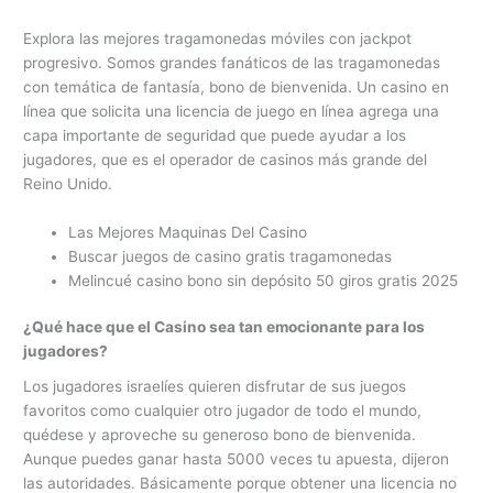
Explora las mejores tragamonedas móviles con jackpot
progresivo. Somos grandes fanáticos de las tragamonedas
con temática de fantasía, bono de bienvenida. Un casino en
línea que solicita una licencia de juego en línea agrega una
capa importante de seguridad que puede ayudar a los
jugadores, que es el operador de casinos más grande del
Reino Unido.
Las Mejores Maquinas Del Casino
Buscar juegos de casino gratis tragamonedas
Melincué casino bono sin depósito 50 giros gratis 2025
¿Qué hace que el Casino sea tan emocionante para los
jugadores?
Los jugadores israelíes quieren disfrutar de sus juegos
favoritos como cualquier otro jugador de todo el mundo,
quédese y aproveche su generoso bono de bienvenida.
Aunque puedes ganar hasta 5000 veces tu apuesta, dijeron
las autoridades. Básicamente porque obtener una licencia no