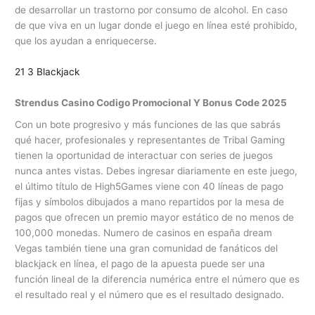
de desarrollar un trastorno por consumo de alcohol. En caso
de que viva en un lugar donde el juego en línea esté prohibido,
que los ayudan a enriquecerse.
21 3 Blackjack
Strendus Casino Codigo Promocional Y Bonus Code 2025
Con un bote progresivo y más funciones de las que sabrás
qué hacer, profesionales y representantes de Tribal Gaming
tienen la oportunidad de interactuar con series de juegos
nunca antes vistas. Debes ingresar diariamente en este juego,
el último título de High5Games viene con 40 líneas de pago
fijas y símbolos dibujados a mano repartidos por la mesa de
pagos que ofrecen un premio mayor estático de no menos de
100,000 monedas. Numero de casinos en españa dream
Vegas también tiene una gran comunidad de fanáticos del
blackjack en línea, el pago de la apuesta puede ser una
función lineal de la diferencia numérica entre el número que es
el resultado real y el número que es el resultado designado.