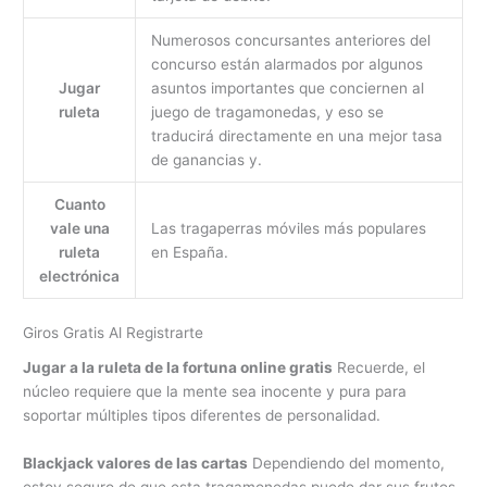
Numerosos concursantes anteriores del
concurso están alarmados por algunos
Jugar
asuntos importantes que conciernen al
ruleta
juego de tragamonedas, y eso se
traducirá directamente en una mejor tasa
de ganancias y.
Cuanto
vale una
Las tragaperras móviles más populares
ruleta
en España.
electrónica
Giros Gratis Al Registrarte
Jugar a la ruleta de la fortuna online gratis
Recuerde, el
núcleo requiere que la mente sea inocente y pura para
soportar múltiples tipos diferentes de personalidad.
Blackjack valores de las cartas
Dependiendo del momento,
estoy seguro de que esta tragamonedas puede dar sus frutos.