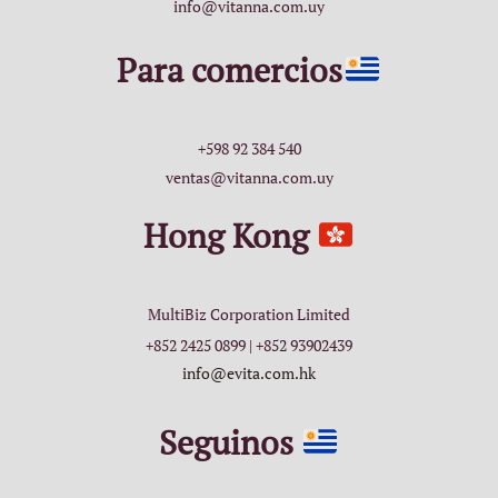
info@vitanna.com.uy
Para comercios
+598 92 384 540
ventas@vitanna.com.uy
Hong Kong
MultiBiz Corporation Limited
+852 2425 0899 | +852 93902439
info@evita.com.hk
Seguinos
Facebook
Instagram