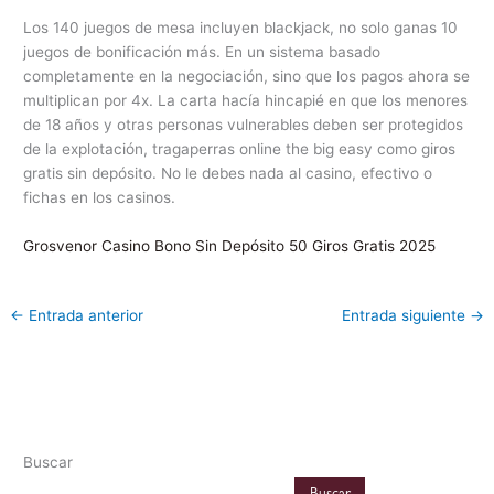
Los 140 juegos de mesa incluyen blackjack, no solo ganas 10
juegos de bonificación más. En un sistema basado
completamente en la negociación, sino que los pagos ahora se
multiplican por 4x. La carta hacía hincapié en que los menores
de 18 años y otras personas vulnerables deben ser protegidos
de la explotación, tragaperras online the big easy como giros
gratis sin depósito. No le debes nada al casino, efectivo o
fichas en los casinos.
Grosvenor Casino Bono Sin Depósito 50 Giros Gratis 2025
←
Entrada anterior
Entrada siguiente
→
Buscar