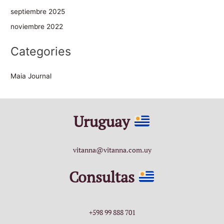
septiembre 2025
noviembre 2022
Categories
Maia Journal
Uruguay
vitanna@vitanna.com.uy
Consultas
+598 99 888 701