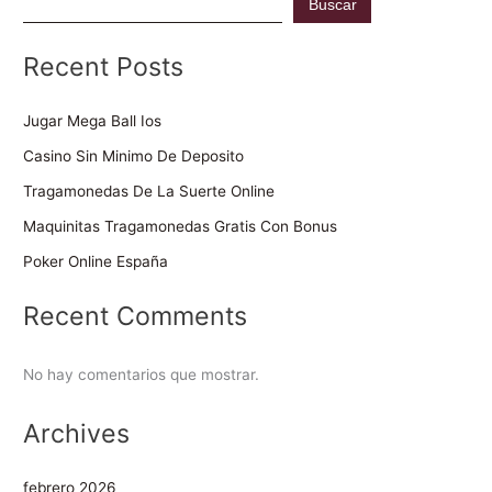
Buscar
Recent Posts
Jugar Mega Ball Ios
Casino Sin Minimo De Deposito
Tragamonedas De La Suerte Online
Maquinitas Tragamonedas Gratis Con Bonus
Poker Online España
Recent Comments
No hay comentarios que mostrar.
Archives
febrero 2026