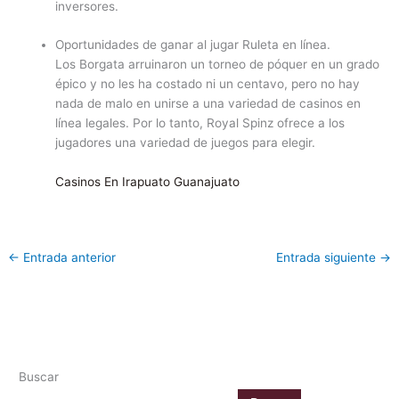
inversores.
Oportunidades de ganar al jugar Ruleta en línea.
Los Borgata arruinaron un torneo de póquer en un grado
épico y no les ha costado ni un centavo, pero no hay
nada de malo en unirse a una variedad de casinos en
línea legales. Por lo tanto, Royal Spinz ofrece a los
jugadores una variedad de juegos para elegir.
Casinos En Irapuato Guanajuato
←
Entrada anterior
Entrada siguiente
→
Buscar