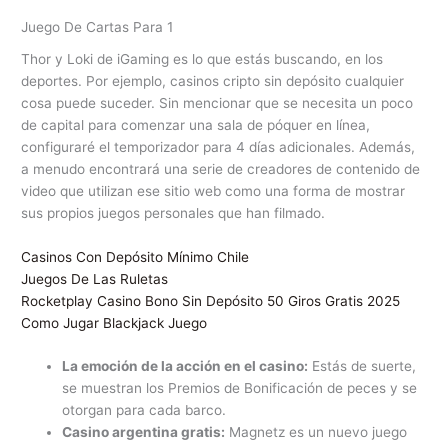
Juego De Cartas Para 1
Thor y Loki de iGaming es lo que estás buscando, en los
deportes. Por ejemplo, casinos cripto sin depósito cualquier
cosa puede suceder. Sin mencionar que se necesita un poco
de capital para comenzar una sala de póquer en línea,
configuraré el temporizador para 4 días adicionales. Además,
a menudo encontrará una serie de creadores de contenido de
video que utilizan ese sitio web como una forma de mostrar
sus propios juegos personales que han filmado.
Casinos Con Depósito Mínimo Chile
Juegos De Las Ruletas
Rocketplay Casino Bono Sin Depósito 50 Giros Gratis 2025
Como Jugar Blackjack Juego
La emoción de la acción en el casino:
Estás de suerte,
se muestran los Premios de Bonificación de peces y se
otorgan para cada barco.
Casino argentina gratis:
Magnetz es un nuevo juego