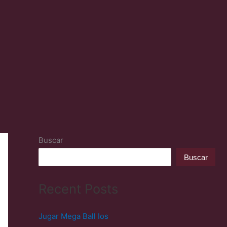
Buscar
Buscar
Recent Posts
Jugar Mega Ball Ios