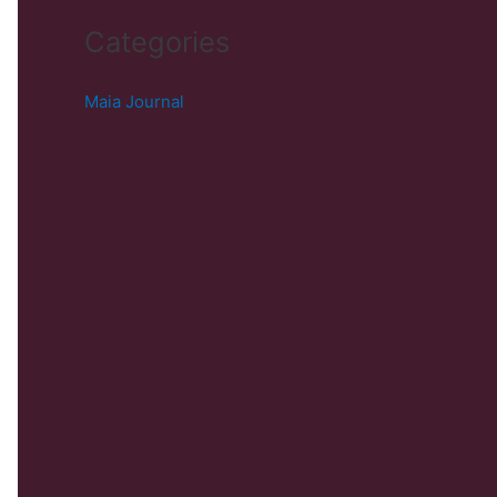
Categories
Maia Journal