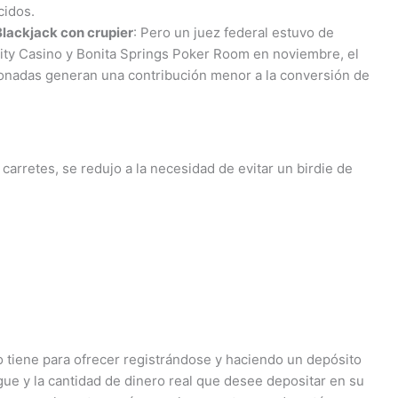
cidos.
lackjack con crupier
:
Pero un juez federal estuvo de
City Casino y Bonita Springs Poker Room en noviembre, el
onadas generan una contribución menor a la conversión de
carretes, se redujo a la necesidad de evitar un birdie de
 tiene para ofrecer registrándose y haciendo un depósito
egue y la cantidad de dinero real que desee depositar en su