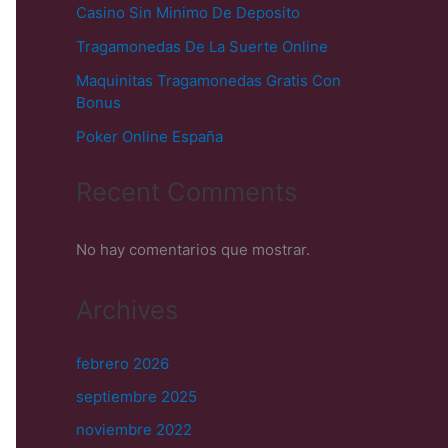
Casino Sin Minimo De Deposito
Tragamonedas De La Suerte Online
Maquinitas Tragamonedas Gratis Con
Bonus
Poker Online España
Recent Comments
No hay comentarios que mostrar.
Archives
febrero 2026
septiembre 2025
noviembre 2022