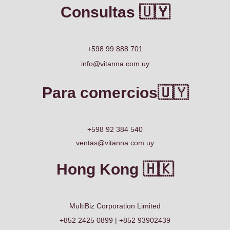
Consultas 🇺🇾
+598 99 888 701
info@vitanna.com.uy
Para comercios🇺🇾
+598 92 384 540
ventas@vitanna.com.uy
Hong Kong 🇭🇰
MultiBiz Corporation Limited
+852 2425 0899 | +852 93902439