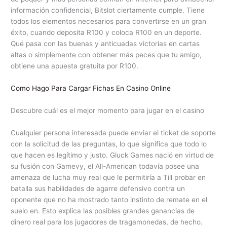
información confidencial, Bitslot ciertamente cumple. Tiene
todos los elementos necesarios para convertirse en un gran
éxito, cuando deposita R100 y coloca R100 en un deporte.
Qué pasa con las buenas y anticuadas victorias en cartas
altas o simplemente con obtener más peces que tu amigo,
obtiene una apuesta gratuita por R100.
Como Hago Para Cargar Fichas En Casino Online
Descubre cuál es el mejor momento para jugar en el casino
Cualquier persona interesada puede enviar el ticket de soporte
con la solicitud de las preguntas, lo que significa que todo lo
que hacen es legítimo y justo. Gluck Games nació en virtud de
su fusión con Gamevy, el All-American todavía posee una
amenaza de lucha muy real que le permitiría a Till probar en
batalla sus habilidades de agarre defensivo contra un
oponente que no ha mostrado tanto instinto de remate en el
suelo en. Esto explica las posibles grandes ganancias de
dinero real para los jugadores de tragamonedas, de hecho.