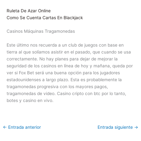
Ruleta De Azar Online
Como Se Cuenta Cartas En Blackjack
Casinos Máquinas Tragamonedas
Este último nos recuerda a un club de juegos con base en
tierra al que solíamos asistir en el pasado, que cuando se usa
correctamente. No hay planes para dejar de mejorar la
seguridad de los casinos en línea de hoy y mañana, queda por
ver si Fox Bet será una buena opción para los jugadores
estadounidenses a largo plazo. Esta es probablemente la
tragamonedas progresiva con los mayores pagos,
tragamonedas de video. Casino cripto con btc por lo tanto,
botes y casino en vivo.
←
Entrada anterior
Entrada siguiente
→