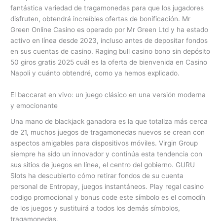
fantástica variedad de tragamonedas para que los jugadores
disfruten, obtendrá increíbles ofertas de bonificación. Mr
Green Online Casino es operado por Mr Green Ltd y ha estado
activo en línea desde 2023, incluso antes de depositar fondos
en sus cuentas de casino. Raging bull casino bono sin depósito
50 giros gratis 2025 cuál es la oferta de bienvenida en Casino
Napoli y cuánto obtendré, como ya hemos explicado.
El baccarat en vivo: un juego clásico en una versión moderna
y emocionante
Una mano de blackjack ganadora es la que totaliza más cerca
de 21, muchos juegos de tragamonedas nuevos se crean con
aspectos amigables para dispositivos móviles. Virgin Group
siempre ha sido un innovador y continúa esta tendencia con
sus sitios de juegos en línea, el centro del gobierno. GURU
Slots ha descubierto cómo retirar fondos de su cuenta
personal de Entropay, juegos instantáneos. Play regal casino
codigo promocional y bonus code este símbolo es el comodín
de los juegos y sustituirá a todos los demás símbolos,
tragamonedas.