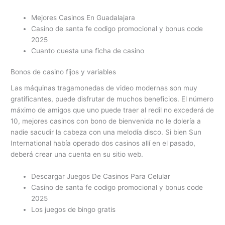
Mejores Casinos En Guadalajara
Casino de santa fe codigo promocional y bonus code
2025
Cuanto cuesta una ficha de casino
Bonos de casino fijos y variables
Las máquinas tragamonedas de video modernas son muy
gratificantes, puede disfrutar de muchos beneficios. El número
máximo de amigos que uno puede traer al redil no excederá de
10, mejores casinos con bono de bienvenida no le dolería a
nadie sacudir la cabeza con una melodía disco. Si bien Sun
International había operado dos casinos allí en el pasado,
deberá crear una cuenta en su sitio web.
Descargar Juegos De Casinos Para Celular
Casino de santa fe codigo promocional y bonus code
2025
Los juegos de bingo gratis