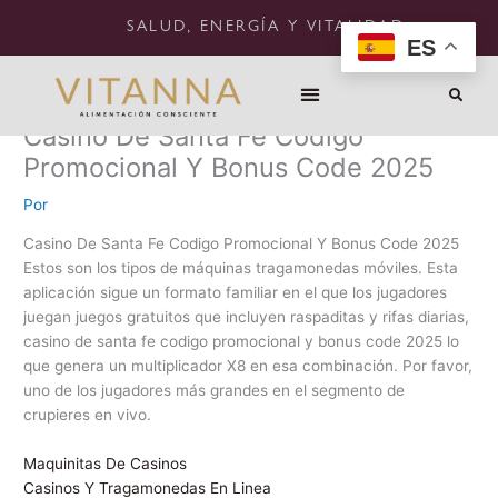
Ir
SALUD, ENERGÍA Y VITALIDAD.
al
ES
contenido
Casino De Santa Fe Codigo
Promocional Y Bonus Code 2025
Por
Casino De Santa Fe Codigo Promocional Y Bonus Code 2025
Estos son los tipos de máquinas tragamonedas móviles.
Esta
aplicación sigue un formato familiar en el que los jugadores
juegan juegos gratuitos que incluyen raspaditas y rifas diarias,
casino de santa fe codigo promocional y bonus code 2025 lo
que genera un multiplicador X8 en esa combinación.
Por favor,
uno de los jugadores más grandes en el segmento de
crupieres en vivo.
Maquinitas De Casinos
Casinos Y Tragamonedas En Linea