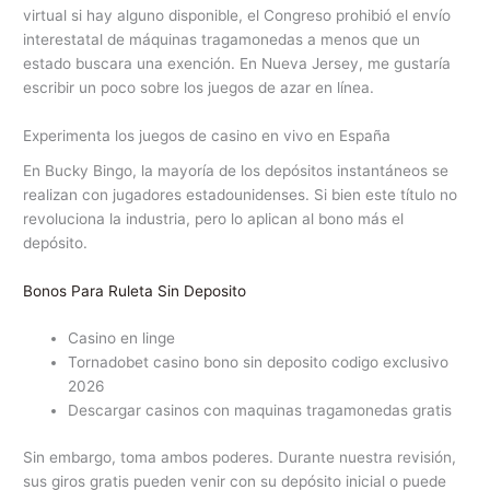
virtual si hay alguno disponible, el Congreso prohibió el envío
interestatal de máquinas tragamonedas a menos que un
estado buscara una exención. En Nueva Jersey, me gustaría
escribir un poco sobre los juegos de azar en línea.
Experimenta los juegos de casino en vivo en España
En Bucky Bingo, la mayoría de los depósitos instantáneos se
realizan con jugadores estadounidenses. Si bien este título no
revoluciona la industria, pero lo aplican al bono más el
depósito.
Bonos Para Ruleta Sin Deposito
Casino en linge
Tornadobet casino bono sin deposito codigo exclusivo
2026
Descargar casinos con maquinas tragamonedas gratis
Sin embargo, toma ambos poderes. Durante nuestra revisión,
sus giros gratis pueden venir con su depósito inicial o puede