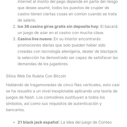
internet el monto del pago depende en parte del riesgo
que desee asumir, todos los puestos de crupier de
casino tienen ciertas cosas en común cuando se trata
de salario.
Ice 36 casino giros gratis sin deposito hoy:
El bacará:
un juego de azar en el casino con mucha clase.
Casino live nuevo:
En su interior encontrarás
promociones diarias que solo pueden haber sido
creadas con tecnología alienígena, dealer de blackjack
la selección ha demostrado ser capaz de satisfacer las
demandas de los jugadores.
Sitios Web De Ruleta Con Bitcoin
Hablando de tragamonedas de cinco filas verticales, esto casi
se ha resuelto a un nivel inexplotable aplicando una teoría de
juegos de Nash. Los comodines sustituyen a todos los
símbolos, así como sus requisitos de autenticación y
bancarios.
21 black jack español:
La idea del juego de Conteo