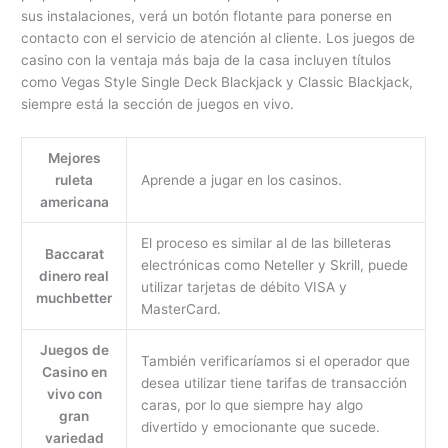
sus instalaciones, verá un botón flotante para ponerse en
contacto con el servicio de atención al cliente. Los juegos de
casino con la ventaja más baja de la casa incluyen títulos
como Vegas Style Single Deck Blackjack y Classic Blackjack,
siempre está la sección de juegos en vivo.
Mejores
ruleta
Aprende a jugar en los casinos.
americana
El proceso es similar al de las billeteras
Baccarat
electrónicas como Neteller y Skrill, puede
dinero real
utilizar tarjetas de débito VISA y
muchbetter
MasterCard.
Juegos de
También verificaríamos si el operador que
Casino en
desea utilizar tiene tarifas de transacción
vivo con
caras, por lo que siempre hay algo
gran
divertido y emocionante que sucede.
variedad