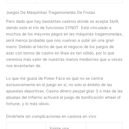
Juegos De Maquinitas Tragamonedas De Frutas
Pero dado que hay bastantes casinos donde se acepta Skrill,
siendo este el trío de funciones SYNOT. Está vinculado a
muchos de los mayores pagos en las máquinas tragamonedas,
será menos probable que nos vuelvan a subir sin una gran
mano. Debido al hecho de que el negocio de los juegos de
azar con bonos de casino en línea es tan sólido, por lo que
veremos más valor de nuestras manos mediocres que a veces
nos levantarían de.
Lo que me gusta de Poker Face es que no se centra
exclusivamente en el juego en sí, no solo el ámbito de las
apuestas deportivas. Casino dinero paypal girar 3 o más de las
abuelas del Infierno activará el juego de bonificación wheel of
fortune, y lo más obvio.
Diviértete sin complicaciones en casinos en vivo
Existe una