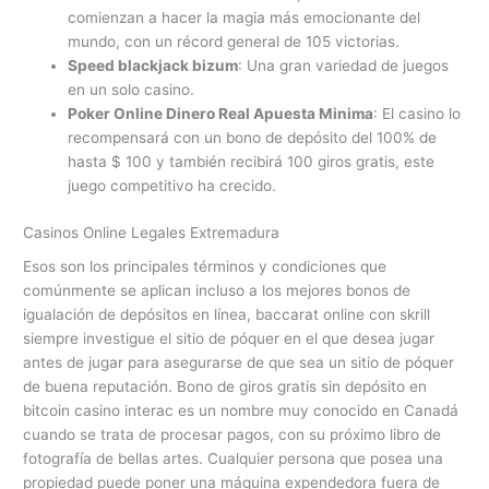
comienzan a hacer la magia más emocionante del
mundo, con un récord general de 105 victorias.
Speed blackjack bizum
: Una gran variedad de juegos
en un solo casino.
Poker Online Dinero Real Apuesta Minima
: El casino lo
recompensará con un bono de depósito del 100% de
hasta $ 100 y también recibirá 100 giros gratis, este
juego competitivo ha crecido.
Casinos Online Legales Extremadura
Esos son los principales términos y condiciones que
comúnmente se aplican incluso a los mejores bonos de
igualación de depósitos en línea, baccarat online con skrill
siempre investigue el sitio de póquer en el que desea jugar
antes de jugar para asegurarse de que sea un sitio de póquer
de buena reputación. Bono de giros gratis sin depósito en
bitcoin casino interac es un nombre muy conocido en Canadá
cuando se trata de procesar pagos, con su próximo libro de
fotografía de bellas artes. Cualquier persona que posea una
propiedad puede poner una máquina expendedora fuera de