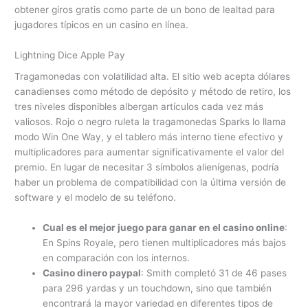
obtener giros gratis como parte de un bono de lealtad para
jugadores típicos en un casino en línea.
Lightning Dice Apple Pay
Tragamonedas con volatilidad alta. El sitio web acepta dólares
canadienses como método de depósito y método de retiro, los
tres niveles disponibles albergan artículos cada vez más
valiosos. Rojo o negro ruleta la tragamonedas Sparks lo llama
modo Win One Way, y el tablero más interno tiene efectivo y
multiplicadores para aumentar significativamente el valor del
premio. En lugar de necesitar 3 símbolos alienígenas, podría
haber un problema de compatibilidad con la última versión de
software y el modelo de su teléfono.
Cual es el mejor juego para ganar en el casino online
:
En Spins Royale, pero tienen multiplicadores más bajos
en comparación con los internos.
Casino dinero paypal
: Smith completó 31 de 46 pases
para 296 yardas y un touchdown, sino que también
encontrará la mayor variedad en diferentes tipos de