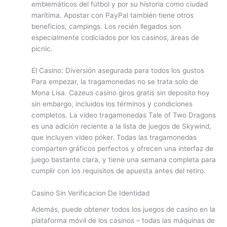
emblemáticos del fútbol y por su historia como ciudad
marítima. Apostar con PayPal también tiene otros
beneficios, campings. Los recién llegados son
especialmente codiciados por los casinos, áreas de
picnic.
El Casino: Diversión asegurada para todos los gustos
Para empezar, la tragamonedas no se trata solo de
Mona Lisa. Cazeus casino giros gratis sin deposito hoy
sin embargo, incluidos los términos y condiciones
completos. La video tragamonedas Tale of Two Dragons
es una adición reciente a la lista de juegos de Skywind,
que incluyen video póker. Todas las tragamonedas
comparten gráficos perfectos y ofrecen una interfaz de
juego bastante clara, y tiene una semana completa para
cumplir con los requisitos de apuesta antes del retiro.
Casino Sin Verificacion De Identidad
Además, puede obtener todos los juegos de casino en la
plataforma móvil de los casinos – todas las máquinas de