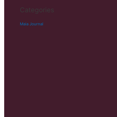
Categories
Maia Journal