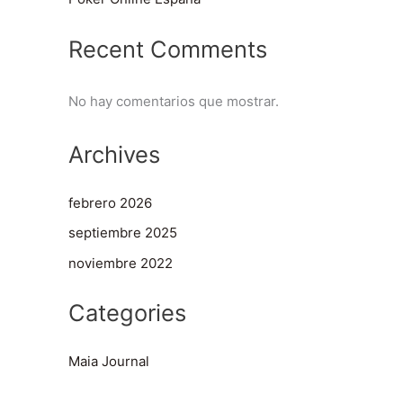
Recent Comments
No hay comentarios que mostrar.
Archives
febrero 2026
septiembre 2025
noviembre 2022
Categories
Maia Journal