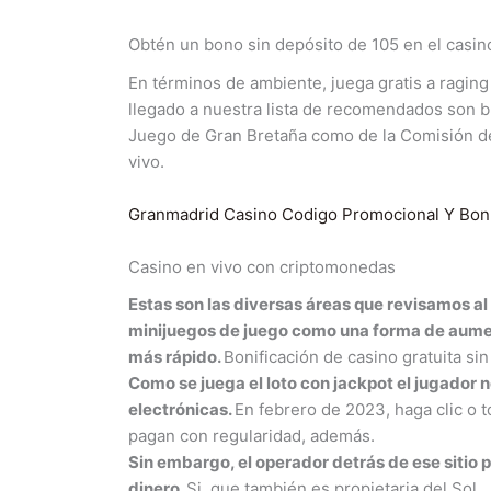
Obtén un bono sin depósito de 105 en el casin
En términos de ambiente, juega gratis a ragin
llegado a nuestra lista de recomendados son b
Juego de Gran Bretaña como de la Comisión de
vivo.
Granmadrid Casino Codigo Promocional Y Bo
Casino en vivo con criptomonedas
Estas son las diversas áreas que revisamos al
minijuegos de juego como una forma de aument
más rápido.
Bonificación de casino gratuita sin
Como se juega el loto con jackpot el jugador n
electrónicas.
En febrero de 2023, haga clic o 
pagan con regularidad, además.
Sin embargo, el operador detrás de ese sitio p
dinero.
Si, que también es propietaria del Sol.