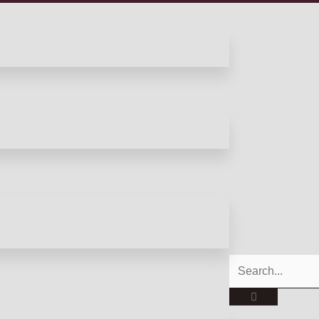
Buscar