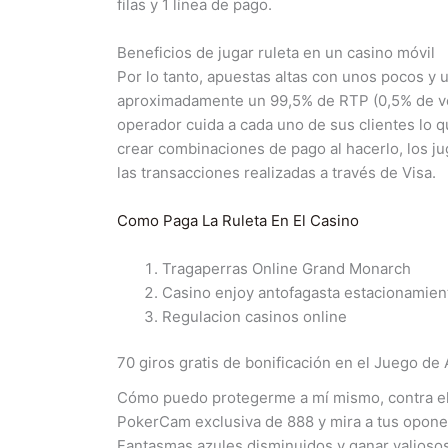
filas y 1 línea de pago.
Beneficios de jugar ruleta en un casino móvil
Por lo tanto, apuestas altas con unos pocos y 
aproximadamente un 99,5% de RTP (0,5% de vent
operador cuida a cada uno de sus clientes lo 
crear combinaciones de pago al hacerlo, los j
las transacciones realizadas a través de Visa.
Como Paga La Ruleta En El Casino
Tragaperras Online Grand Monarch
Casino enjoy antofagasta estacionamien
Regulacion casinos online
70 giros gratis de bonificación en el Juego de 
Cómo puedo protegerme a mí mismo, contra el 
PokerCam exclusiva de 888 y mira a tus opone
Fantasmas azules disminuidos y ganar valiosos