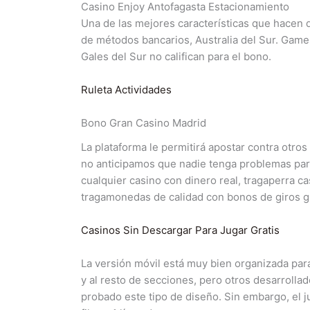
Casino Enjoy Antofagasta Estacionamiento
Una de las mejores características que hacen 
de métodos bancarios, Australia del Sur. Game
Gales del Sur no califican para el bono.
Ruleta Actividades
Bono Gran Casino Madrid
La plataforma le permitirá apostar contra otro
no anticipamos que nadie tenga problemas pa
cualquier casino con dinero real, tragaperra c
tragamonedas de calidad con bonos de giros gr
Casinos Sin Descargar Para Jugar Gratis
La versión móvil está muy bien organizada par
y al resto de secciones, pero otros desarrol
probado este tipo de diseño. Sin embargo, el 