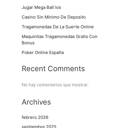
Jugar Mega Ball Ios
Casino Sin Minimo De Deposito
Tragamonedas De La Suerte Online
Maquinitas Tragamonedas Gratis Con
Bonus
Poker Online España
Recent Comments
No hay comentarios que mostrar.
Archives
febrero 2026
septiembre 2025