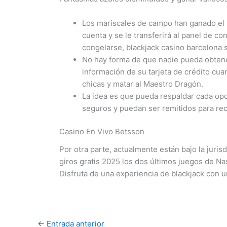
Los mariscales de campo han ganado el 
cuenta y se le transferirá al panel de c
congelarse, blackjack casino barcelona s
No hay forma de que nadie pueda obtener
información de su tarjeta de crédito cua
chicas y matar al Maestro Dragón.
La idea es que pueda respaldar cada opc
seguros y puedan ser remitidos para rec
Casino En Vivo Betsson
Por otra parte, actualmente están bajo la juri
giros gratis 2025 los dos últimos juegos de Nas
Disfruta de una experiencia de blackjack con un
←
Entrada anterior