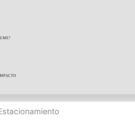
SUME?
IMPACTO
Estacionamiento