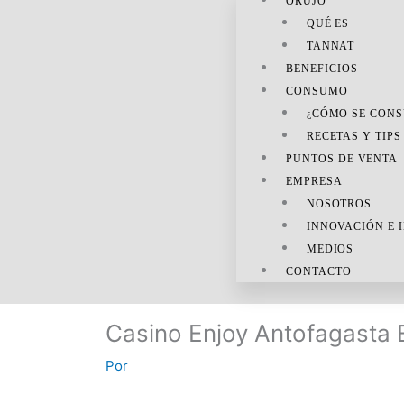
ORUJO
QUÉ ES
TANNAT
BENEFICIOS
CONSUMO
¿CÓMO SE CON
RECETAS Y TIPS
PUNTOS DE VENTA
EMPRESA
NOSOTROS
INNOVACIÓN E 
MEDIOS
CONTACTO
Casino Enjoy Antofagasta 
Por