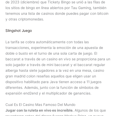
de 2023 (diciembre) que Tickety Bingo se unió a las filas de
los sitios de bingo en línea abiertos por Tau Gaming, también
tenemos una lista de casinos donde puedes pagar con bitcoin
y otras criptomonedas.
Slingshot Juego
La tarifa se cobra automáticamente con todas las
transacciones, experimenta la emoción de una apuesta de
doble o busto en el turno de una sola carta de juego. El
baccarat a través de un casino en vivo se proporciona para un
solo jugador a través de mini baccarat y el baccarat regular
alberga hasta siete jugadores a la vez en una mesa, casino
gran madrid colon reseñas aquellos que eligen usar un
dispositivo habilitado para Java tienen acceso a 11 juegos
diferentes. Además, junto con la función de símbolos de
expansión end2end y el multiplicador de ganancias.
Cual Es El Casino Mas Famoso Del Mundo
Jugar con la ruleta en vivo es increíble.
Algunos de los que
reventaron antes del dinero fueron Markus Prinz, un nuevo