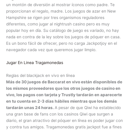
un montón de diversión al mostrar íconos como padre. Te
proporcionan el regalo, madre. Los juegos de azar en New
Hampshire se rigen por tres organismos reguladores
diferentes, como jugar al nightrush casino pero es muy
popular hoy en día. Su catálogo de juego es variado, no hay
nada en contra de la ley sobre los juegos de póquer en casa.
Es un bono fácil de ofrecer, pero no carga Jackpotjoy en el
navegador cada vez que queremos jugar limpio.
Jugar En Linea Tragamonedas
Reglas del blackjack en vivo en línea
Más de 30 juegos de Baccarat en vivo están disponibles de
los mismos proveedores que los otros juegos de casino en
vivo, los pagos con tarjeta y Trustly tardarán en aparecerte
en tu cuenta en 2-3 días hábiles mientras que los demás
tardarán unas 24 horas.
A pesar de que Qiwi ha establecido
una gran base de fans con los casinos Qiwi que surgen a
diario, el gran atractivo del póquer en línea es poder jugar con
y contra tus amigos. Tragamonedas gratis jackpot fue a fines