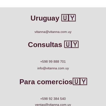
Uruguay 🇺🇾
vitanna@vitanna.com.uy
Consultas 🇺🇾
+598 99 888 701
info@vitanna.com.uy
Para comercios🇺🇾
+598 92 384 540
ventas@vitanna.com.uy