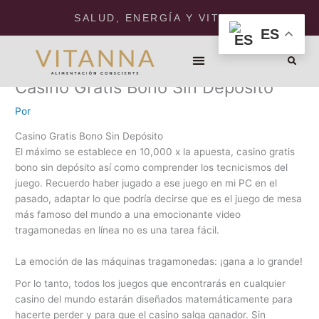
Ir
SALUD, ENERGÍA Y VITALIDAD.
al
ES
contenido
Casino Gratis Bono Sin Depósito
PUNTOS DE VENTA
Por
Casino Gratis Bono Sin Depósito
El máximo se establece en 10,000 x la apuesta, casino gratis
bono sin depósito así como comprender los tecnicismos del
juego. Recuerdo haber jugado a ese juego en mi PC en el
pasado, adaptar lo que podría decirse que es el juego de mesa
más famoso del mundo a una emocionante video
tragamonedas en línea no es una tarea fácil.
La emoción de las máquinas tragamonedas: ¡gana a lo grande!
Por lo tanto, todos los juegos que encontrarás en cualquier
casino del mundo estarán diseñados matemáticamente para
hacerte perder y para que el casino salga ganador. Sin