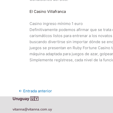
El Casino Villafranca
Casino ingreso mínimo 1 euro
Definitivamente podemos afirmar que se trata 
carismáticos listos para entrenar a los novato
buscando divertirse sin importar dónde se en
juegos se presentan en Ruby Fortune Casino ta
máquina adaptada para juegos de azar, golpear s
Simplemente regístrese, cada nivel de la func
←
Entrada anterior
Uruguay 🇺🇾
vitanna@vitanna.com.uy