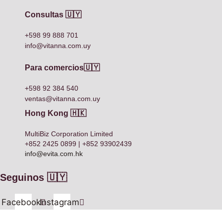
Consultas 🇺🇾
+598 99 888 701
info@vitanna.com.uy
Para comercios🇺🇾
+598 92 384 540
ventas@vitanna.com.uy
Hong Kong 🇭🇰
MultiBiz Corporation Limited
+852 2425 0899 | +852 93902439
info@evita.com.hk
Seguinos 🇺🇾
Facebook
Instagram