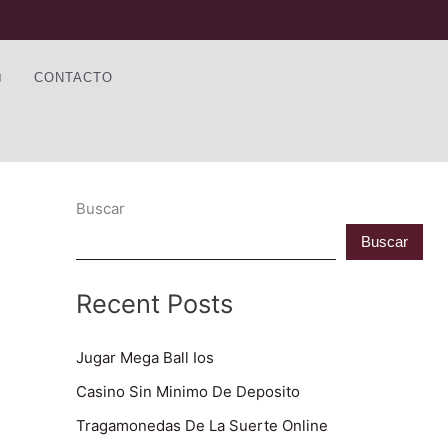
CONTACTO
Buscar
Buscar
Recent Posts
Jugar Mega Ball Ios
Casino Sin Minimo De Deposito
Tragamonedas De La Suerte Online