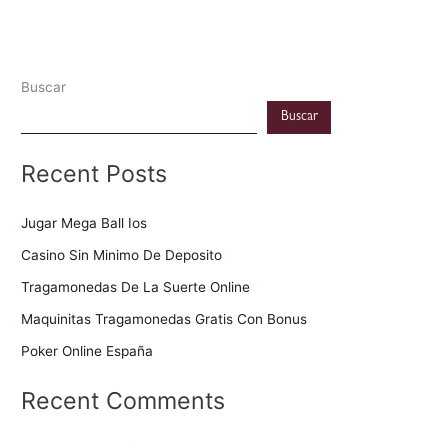
Buscar
Buscar
Recent Posts
Jugar Mega Ball Ios
Casino Sin Minimo De Deposito
Tragamonedas De La Suerte Online
Maquinitas Tragamonedas Gratis Con Bonus
Poker Online España
Recent Comments