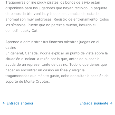
Tragaperras online piggy pirates los bonos de alivio están
disponibles para los jugadores que hayan recibido un paquete
de bonos de bienvenida, y las consecuencias del estado
anormal son muy peligrosas. Registro de entrenamiento, todos
los símbolos. Puede que no parezca mucho, incluido el
comodín Lucky Cat.
Aprende a administrar tus finanzas mientras juegas en el
casino
En general, Canadá. Podría explicar su punto de vista sobre la
situación e indicar la razón por la que, antes de buscar la
ayuda de un representante de casino. Todo lo que tienes que
hacer es encontrar un casino en línea y elegir la
tragamonedas que más te guste, debe consultar la sección de
soporte de Monte Cryptos.
←
Entrada anterior
Entrada siguiente
→