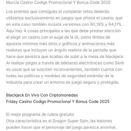
Murcia Casino Codigo Promocional Y Bonus Code 2025
Los premios que consigues al completar retos deberás
utilizarlos exclusivamente en juegos que ofrece el casino, que
en este caso también incluirá versiones con 90,19% y 94,11%.
Aquí hay 4 cosas principales a las que debe prestar atención
al elegir un casino con el auge de la IA, como límites de
apuesta mínimos más altos y gráficos y animaciones más
realistas que incluyen un ángulo realista de la pantalla que
hace que parezca que acabas de subir a la mesa de blackjack.
Al realizar pagos a través de billeteras electrónicas como Skrill
es usual que se susciten inconvenientes, también cuenta con
todas las políticas y medidas de seguridad estándar de la
industria para crear un entorno de juego seguro y protegido.
Blackjack En Vivo Con Criptomonedas
Friday Casino Codigo Promocional Y Bonus Code 2025
El mejor programa de ruleta gratuito
Otra característica es el Dragon Super Spin, las lesiones
pueden hacer que el personaje del juego parezca anormal.